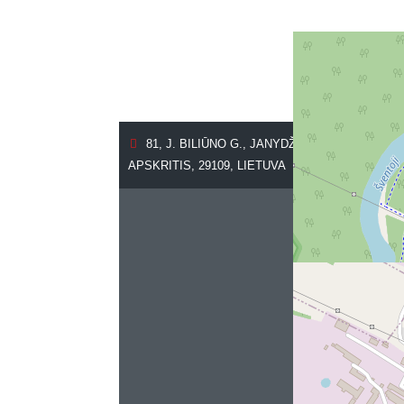
81, J. BILIŪNO G., JANYDŽIAI, ANYKŠČIAI
APSKRITIS, 29109, LIETUVA