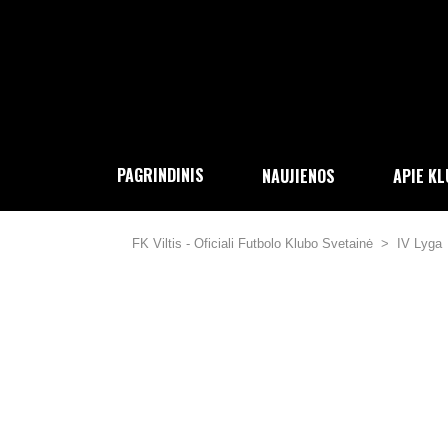
PAGRINDINIS
NAUJIENOS
APIE K
FK Viltis - Oficiali Futbolo Klubo Svetainė
>
IV Lyga