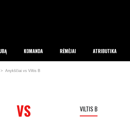
LUBĄ
KOMANDA
RĖMĖJAI
ATRIBUTIKA
>
Anykščiai vs Viltis B
VS
VILTIS B