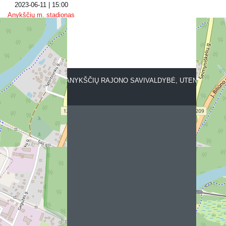
2023-06-11 | 15:00
Anykščių m. stadionas
VENUE
, ANYKŠČIŲ SENIŪNIJA, ANYKŠČIŲ RAJONO SAVIVALDYBĖ, UTENOS