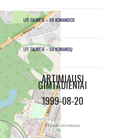
LFF TAURĖJE – 56 KOMANDOS
2026-03-19
LFF TAURĖJE – 50 KOMANDŲ
2025-04-01
ARTIMIAUSI
GIMTADIENIAI
1999-08-20
11
Linas Ovčinikovas