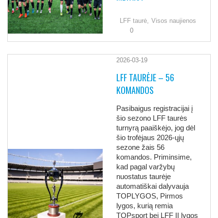
LFF taurė,
Visos naujienos
0
2026-03-19
LFF TAURĖJE – 56
KOMANDOS
Pasibaigus registracijai į
šio sezono LFF taurės
turnyrą paaiškėjo, jog dėl
šio trofėjaus 2026-ųjų
sezone žais 56
komandos. Priminsime,
kad pagal varžybų
nuostatus taurėje
automatiškai dalyvauja
TOPLYGOS, Pirmos
lygos, kurią remia
TOPsport bei LFF II lygos