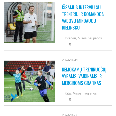
IŠSAMUS INTERVIU SU
TRENERIU IR KOMANDOS
VADOVU MINDAUGU
BIELINSKU
Interviu,
Visos naujienos
0
2024-11-11
NEMOKAMŲ TRENIRUOČIŲ
VYRAMS, VAIKINAMS IR
MERGINOMS GRAFIKAS
Kita,
Visos naujienos
0
2024-11-08