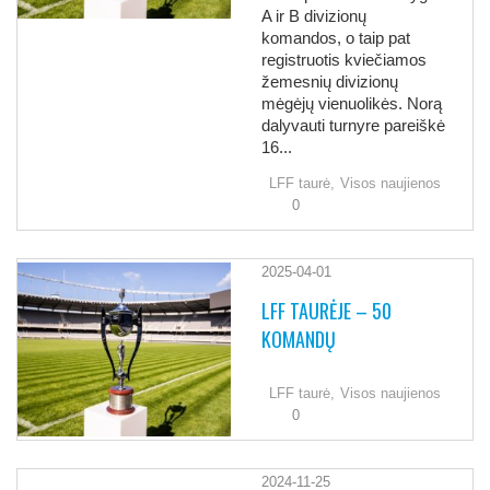
A ir B divizionų
komandos, o taip pat
registruotis kviečiamos
žemesnių divizionų
mėgėjų vienuolikės. Norą
dalyvauti turnyre pareiškė
16...
LFF taurė,
Visos naujienos
0
2025-04-01
LFF TAURĖJE – 50
KOMANDŲ
LFF taurė,
Visos naujienos
0
2024-11-25