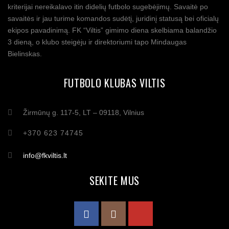
kriterijai nereikalavo itin didelių futbolo sugebėjimų. Savaitė po
savaitės ir jau turime komandos sudėtį, juridinį statusą bei oficialų
ekipos pavadinimą. FK “Viltis” gimimo diena skelbiama balandžio
3 dieną, o klubo steigėju ir direktoriumi tapo Mindaugas
Bielinskas.
FUTBOLO KLUBAS VILTIS
Žirmūnų g. 117-5, LT – 09118, Vilnius
+370 623 74745
info@fkviltis.lt
SEKITE MUS