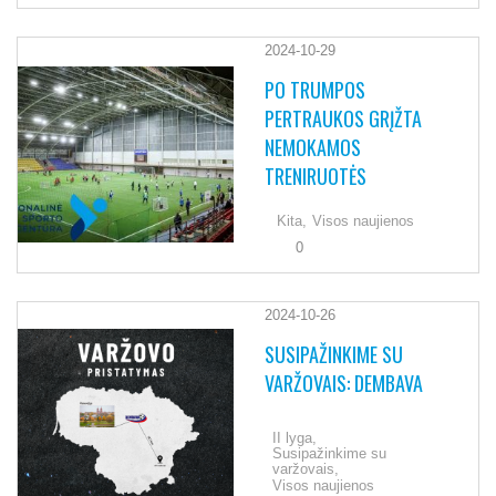
2024-10-29
PO TRUMPOS
PERTRAUKOS GRĮŽTA
NEMOKAMOS
TRENIRUOTĖS
Kita,
Visos naujienos
0
2024-10-26
SUSIPAŽINKIME SU
VARŽOVAIS: DEMBAVA
II lyga,
Susipažinkime su
varžovais,
Visos naujienos