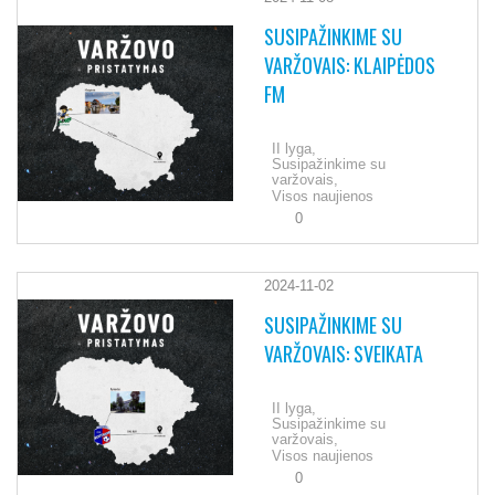
SUSIPAŽINKIME SU
VARŽOVAIS: KLAIPĖDOS
FM
II lyga,
Susipažinkime su
varžovais,
Visos naujienos
0
2024-11-02
SUSIPAŽINKIME SU
VARŽOVAIS: SVEIKATA
II lyga,
Susipažinkime su
varžovais,
Visos naujienos
0