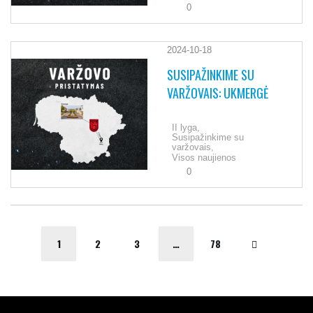
0
2024-10-18
SUSIPAŽINKIME SU
VARŽOVAIS: UKMERGĖ
II lyga,
Susipažinkime su
varžovais,
Visos naujienos
0
1
2
3
…
78