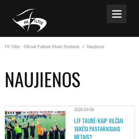
FK Viltis - Oficiali Futbolo Klubo Svetainė
>
Naujienos
NAUJIENOS
2026-04-09
LFF TAURĖ: KAIP VILČIAI
SEKĖSI PASTARAISIAIS
METAIS?