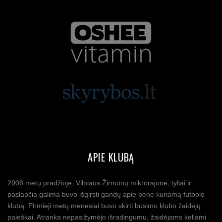
APIE KLUBĄ
2008 metų pradžioje, Vilniaus Žirmūnų mikrorajone, tyliai ir
paslapčia galima buvo išgirsti gandų apie bene kuriamą futbolo
klubą. Pirmieji metų mėnesiai buvo skirti būsimo klubo žaidėjų
paieškai. Atranka nepasižymėjo išradingumu, žaidėjams keliami