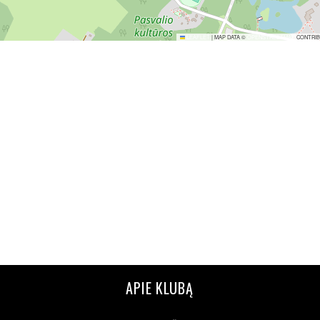
LEAFLET
|
MAP DATA ©
OPENSTREETMAP
CONTRI
APIE KLUBĄ