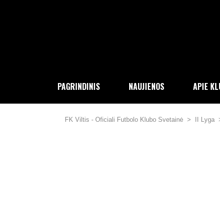
PAGRINDINIS
NAUJIENOS
APIE K
FK Viltis - Oficiali Futbolo Klubo Svetainė
>
II Lyga