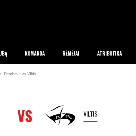
LUBĄ
KOMANDA
RĖMĖJAI
ATRIBUTIKA
>
Dembava vs Viltis
VS
VILTIS