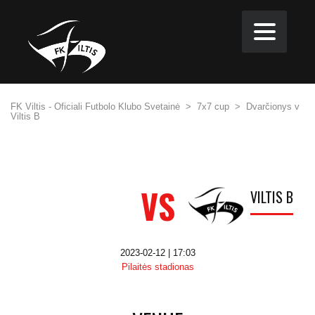
FK Viltis - Oficiali Futbolo Klubo Svetainė
>
7x7 cup
>
Dvarčionys v
Viltis B
VS
VILTIS B
2023-02-12 | 17:03
Pilaitės stadionas