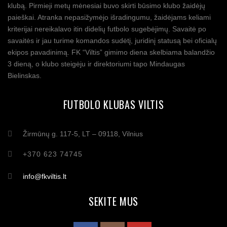
klubą. Pirmieji metų mėnesiai buvo skirti būsimo klubo žaidėjų
paieškai. Atranka nepasižymėjo išradingumu, žaidėjams keliami
kriterijai nereikalavo itin didelių futbolo sugebėjimų. Savaitė po
savaitės ir jau turime komandos sudėtį, juridinį statusą bei oficialų
ekipos pavadinimą. FK “Viltis” gimimo diena skelbiama balandžio
3 dieną, o klubo steigėju ir direktoriumi tapo Mindaugas
Bielinskas.
FUTBOLO KLUBAS VILTIS
Žirmūnų g. 117-5, LT – 09118, Vilnius
+370 623 74745
info@fkviltis.lt
SEKITE MUS