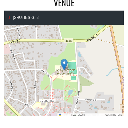
VENUE
ĮSRUTIES G. 3
LEAFLET
|
MAP DATA ©
OPENSTREETMAP
CONTRIBUTORS