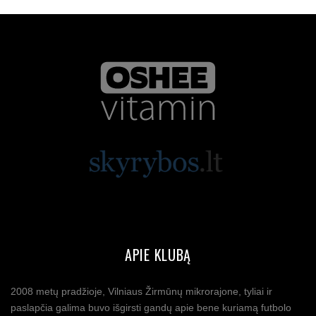
APIE KLUBĄ
2008 metų pradžioje, Vilniaus Žirmūnų mikrorajone, tyliai ir
paslapčia galima buvo išgirsti gandų apie bene kuriamą futbolo