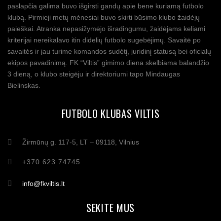
paslapčia galima buvo išgirsti gandų apie bene kuriamą futbolo
klubą. Pirmieji metų mėnesiai buvo skirti būsimo klubo žaidėjų
paieškai. Atranka nepasižymėjo išradingumu, žaidėjams keliami
kriterijai nereikalavo itin didelių futbolo sugebėjimų. Savaitė po
savaitės ir jau turime komandos sudėtį, juridinį statusą bei oficialų
ekipos pavadinimą. FK “Viltis” gimimo diena skelbiama balandžio
3 dieną, o klubo steigėju ir direktoriumi tapo Mindaugas
Bielinskas.
FUTBOLO KLUBAS VILTIS
Žirmūnų g. 117-5, LT – 09118, Vilnius
+370 623 74745
info@fkviltis.lt
SEKITE MUS