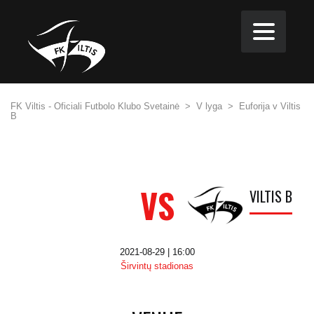
FK Viltis - Oficiali Futbolo Klubo Svetainė
>
V lyga
>
Euforija v Viltis
B
VS
VILTIS B
2021-08-29 | 16:00
Širvintų stadionas