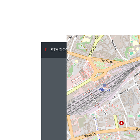
STADIONO G. 2, VILNIUS 02106, LITHUANIA