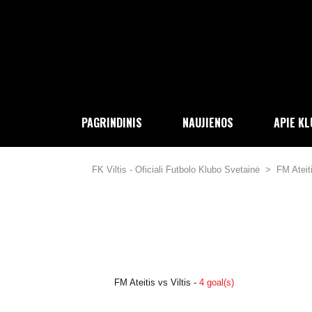
PAGRINDINIS
NAUJIENOS
APIE K
FK Viltis - Oficiali Futbolo Klubo Svetainė
>
FM Ateiti
FM Ateitis vs Viltis -
4 goal(s)