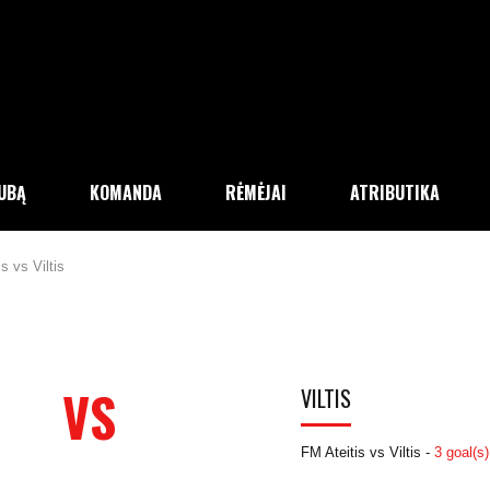
LUBĄ
KOMANDA
RĖMĖJAI
ATRIBUTIKA
s vs Viltis
VS
VILTIS
FM Ateitis vs Viltis -
3 goal(s)