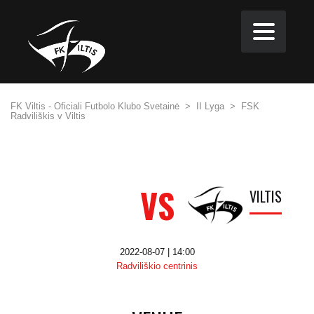
FK Viltis - Oficiali Futbolo Klubo Svetainė
>
II Lyga
>
FSK
Radviliškis v Viltis
VS
VILTIS
2022-08-07 | 14:00
Radviliškio centrinis