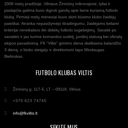
2008 metų pradžioje, Vilniaus Žirmūnų mikrorajone, tyliai ir
paslapčia galima buvo išgirsti gandų apie bene kuriamą futbolo
klubą. Pirmieji metų mėnesiai buvo skirti būsimo klubo žaidėjų
paieškai. Atranka nepasižymėjo išradingumu, žaidėjams keliami
kriterijai nereikalavo itin didelių futbolo sugebėjimų. Savaitė po
savaitės ir jau turime komandos sudėtį, juridinį statusą bei oficialų
ekipos pavadinimą. FK “Viltis” gimimo diena skelbiama balandžio
3 dieną, o klubo steigėju ir direktoriumi tapo Mindaugas
Bielinskas.
FUTBOLO KLUBAS VILTIS
Žirmūnų g. 117-5, LT – 09118, Vilnius
+370 623 74745
info@fkviltis.lt
SEKITE MUS