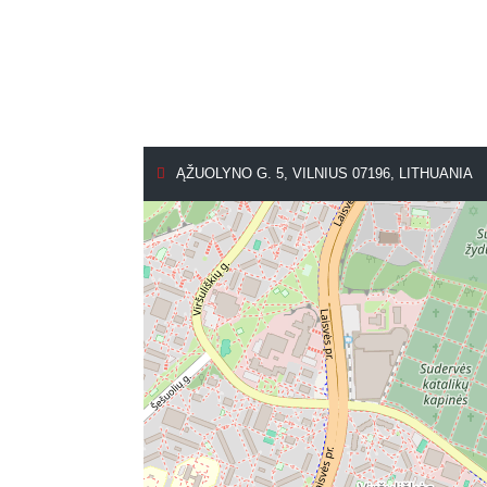
ĄŽUOLYNO G. 5, VILNIUS 07196, LITHUANIA