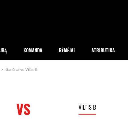
LUBĄ
KOMANDA
RĖMĖJAI
ATRIBUTIKA
>
Gariūnai vs Viltis B
VS
VILTIS B