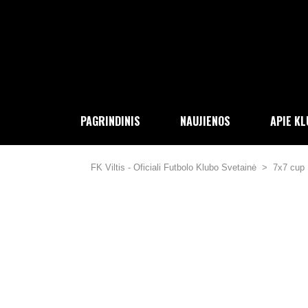
PAGRINDINIS
NAUJIENOS
APIE K
FK Viltis - Oficiali Futbolo Klubo Svetainė
>
7x7 cup