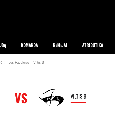
LUBĄ
KOMANDA
RĖMĖJAI
ATRIBUTIKA
rė
>
Los Faveleros – Viltis B
VS
VILTIS B