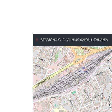
STADIONO G. 2, VILNIUS 02106, LITHUANIA