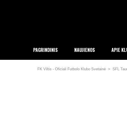
PAGRINDINIS
NAUJIENOS
APIE K
FK Viltis - Oficiali Futbolo Klubo Svetainė
>
SFL Tau