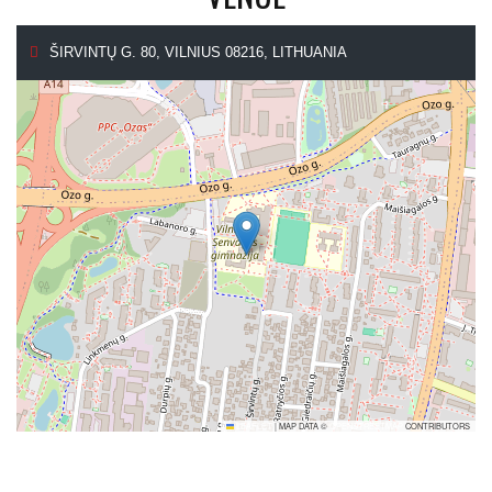
ŠIRVINTŲ G. 80, VILNIUS 08216, LITHUANIA
LEAFLET
|
MAP DATA ©
OPENSTREETMAP
CONTRIBUTORS