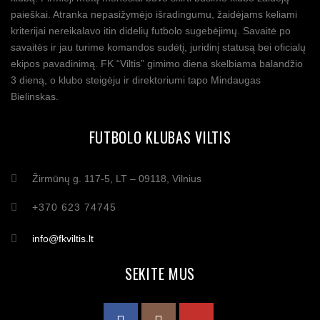
paieškai. Atranka nepasižymėjo išradingumu, žaidėjams keliami
kriterijai nereikalavo itin didelių futbolo sugebėjimų. Savaitė po
savaitės ir jau turime komandos sudėtį, juridinį statusą bei oficialų
ekipos pavadinimą. FK “Viltis” gimimo diena skelbiama balandžio
3 dieną, o klubo steigėju ir direktoriumi tapo Mindaugas
Bielinskas.
FUTBOLO KLUBAS VILTIS
Žirmūnų g. 117-5, LT – 09118, Vilnius
+370 623 74745
info@fkviltis.lt
SEKITE MUS