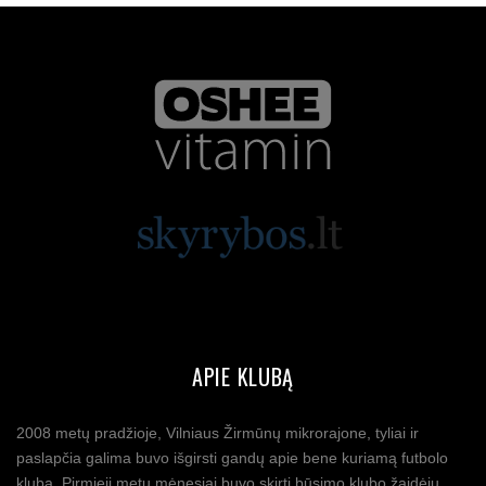
APIE KLUBĄ
2008 metų pradžioje, Vilniaus Žirmūnų mikrorajone, tyliai ir
paslapčia galima buvo išgirsti gandų apie bene kuriamą futbolo
klubą. Pirmieji metų mėnesiai buvo skirti būsimo klubo žaidėjų