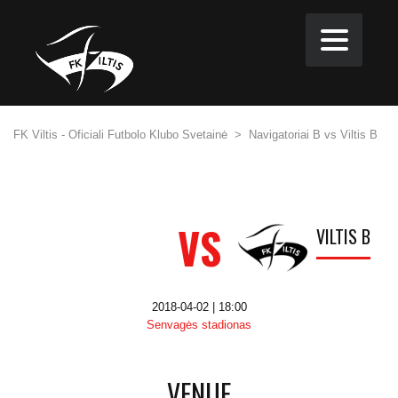
FK Viltis - Oficiali Futbolo Klubo Svetainė
>
Navigatoriai B vs Viltis B
VS
VILTIS B
2018-04-02 | 18:00
Senvagės stadionas
VENUE