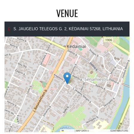
VENUE
S. JAUGELIO TELEGOS G. 2, KĖDAINIAI 57268, LITHUANIA
LEAFLET
|
MAP DATA ©
OPENSTREETMAP
CONTRIBUTORS