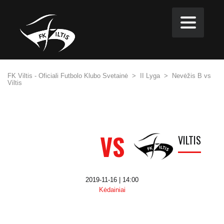
FK Viltis - Oficiali Futbolo Klubo Svetainė
>
II Lyga
>
Nevėžis B vs
Viltis
VS
VILTIS
2019-11-16 | 14:00
Kėdainiai