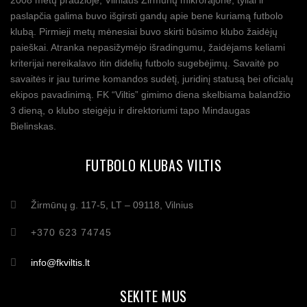
2008 metų pradžioje, Vilniaus Žirmūnų mikrorajone, tyliai ir
paslapčia galima buvo išgirsti gandų apie bene kuriamą futbolo
klubą. Pirmieji metų mėnesiai buvo skirti būsimo klubo žaidėjų
paieškai. Atranka nepasižymėjo išradingumu, žaidėjams keliami
kriterijai nereikalavo itin didelių futbolo sugebėjimų. Savaitė po
savaitės ir jau turime komandos sudėtį, juridinį statusą bei oficialų
ekipos pavadinimą. FK “Viltis” gimimo diena skelbiama balandžio
3 dieną, o klubo steigėju ir direktoriumi tapo Mindaugas
Bielinskas.
FUTBOLO KLUBAS VILTIS
Žirmūnų g. 117-5, LT – 09118, Vilnius
+370 623 74745
info@fkviltis.lt
SEKITE MUS