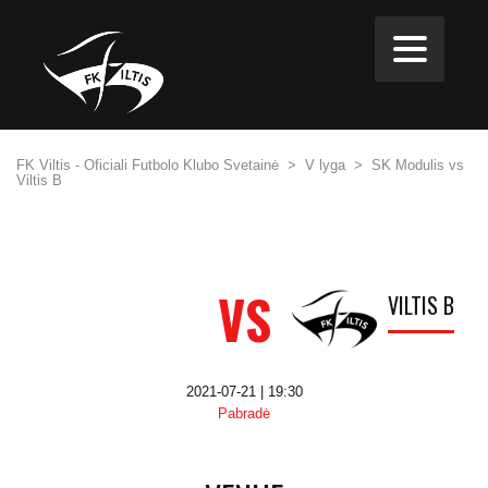
FK Viltis - Oficiali Futbolo Klubo Svetainė
>
V lyga
>
SK Modulis vs
Viltis B
VS
VILTIS B
2021-07-21 | 19:30
Pabradė