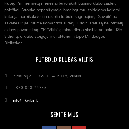
klubą. Pirmieji metų mėnesiai buvo skirti būsimo klubo žaidėjų
paieškai. Atranka nepasižymėjo išradingumu, žaidėjams keliami
kriterijai nereikalavo itin didelių futbolo sugebėjimų. Savaitė po
savaitės ir jau turime komandos sudėtį, juridinį statusą bei oficialų
ekipos pavadinimą. FK “Viltis” gimimo diena skelbiama balandžio
3 dieną, o klubo steigėju ir direktoriumi tapo Mindaugas
Bielinskas.
FUTBOLO KLUBAS VILTIS
Žirmūnų g. 117-5, LT – 09118, Vilnius
+370 623 74745
info@fkviltis.lt
SEKITE MUS