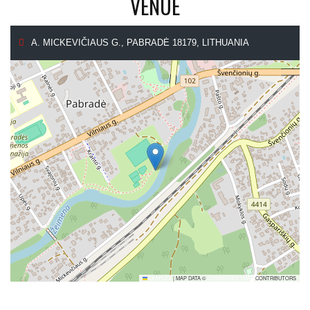
VENUE
A. MICKEVIČIAUS G., PABRADĖ 18179, LITHUANIA
LEAFLET
|
MAP DATA ©
OPENSTREETMAP
CONTRIBUTORS