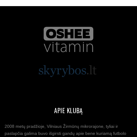
APIE KLUBĄ
2008 metų pradžioje, Vilniaus Žirmūnų mikrorajone, tyliai ir
paslapčia galima buvo išgirsti gandų apie bene kuriamą futbolo