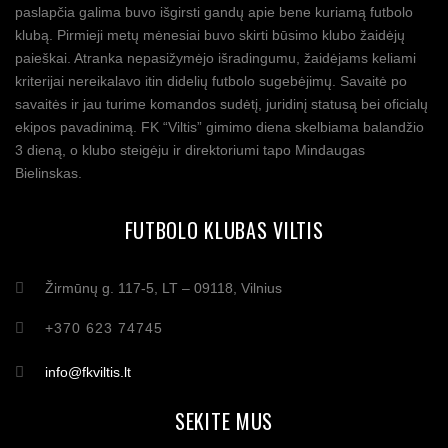
paslapčia galima buvo išgirsti gandų apie bene kuriamą futbolo
klubą. Pirmieji metų mėnesiai buvo skirti būsimo klubo žaidėjų
paieškai. Atranka nepasižymėjo išradingumu, žaidėjams keliami
kriterijai nereikalavo itin didelių futbolo sugebėjimų. Savaitė po
savaitės ir jau turime komandos sudėtį, juridinį statusą bei oficialų
ekipos pavadinimą. FK “Viltis” gimimo diena skelbiama balandžio
3 dieną, o klubo steigėju ir direktoriumi tapo Mindaugas
Bielinskas.
FUTBOLO KLUBAS VILTIS
Žirmūnų g. 117-5, LT – 09118, Vilnius
+370 623 74745
info@fkviltis.lt
SEKITE MUS