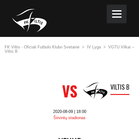
FK Viltis - Oficiali Futbolo Klubo Svetainė
>
IV Lyga
>
VGTU Vilkai –
Viltis B
VS
VILTIS B
2020-08-09 | 18:00
Širvintų stadionas