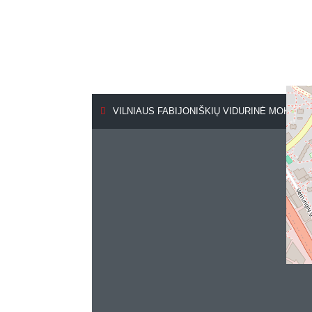
VILNIAUS FABIJONIŠKIŲ VIDURINĖ MOKYKLA, 