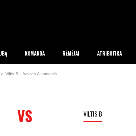
LUBĄ
KOMANDA
RĖMĖJAI
ATRIBUTIKA
>
Viltis B – Advoco-A komanda
VS
VILTIS B