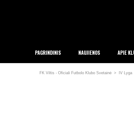
PAGRINDINIS
NAUJIENOS
APIE K
FK Viltis - Oficiali Futbolo Klubo Svetainė
>
IV Lyga