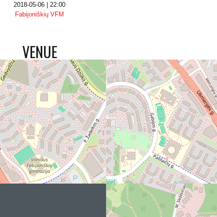
2018-05-06 | 22:00
Fabijoniškių VFM
VENUE
P. ŽADEIKOS G. 2, VILNIUS 06318, LITHUANIA