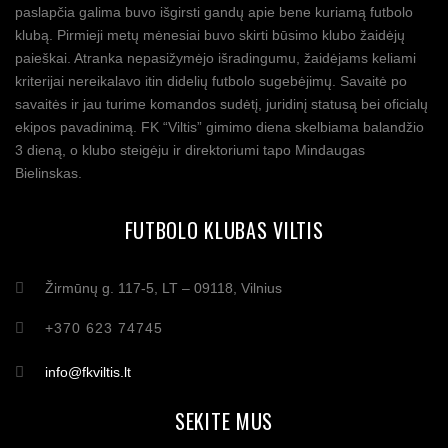
paslapčia galima buvo išgirsti gandų apie bene kuriamą futbolo
klubą. Pirmieji metų mėnesiai buvo skirti būsimo klubo žaidėjų
paieškai. Atranka nepasižymėjo išradingumu, žaidėjams keliami
kriterijai nereikalavo itin didelių futbolo sugebėjimų. Savaitė po
savaitės ir jau turime komandos sudėtį, juridinį statusą bei oficialų
ekipos pavadinimą. FK “Viltis” gimimo diena skelbiama balandžio
3 dieną, o klubo steigėju ir direktoriumi tapo Mindaugas
Bielinskas.
FUTBOLO KLUBAS VILTIS
Žirmūnų g. 117-5, LT – 09118, Vilnius
+370 623 74745
info@fkviltis.lt
SEKITE MUS