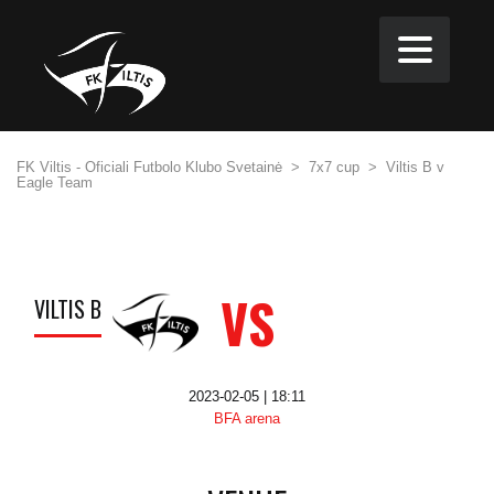
FK Viltis - Oficiali Futbolo Klubo Svetainė
>
7x7 cup
>
Viltis B v
Eagle Team
VS
VILTIS B
2023-02-05 | 18:11
BFA arena