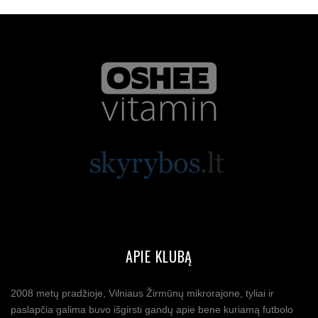
APIE KLUBĄ
2008 metų pradžioje, Vilniaus Žirmūnų mikrorajone, tyliai ir
paslapčia galima buvo išgirsti gandų apie bene kuriamą futbolo