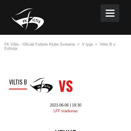
FK Viltis - Oficiali Futbolo Klubo Svetainė
>
V lyga
>
Viltis B v
Euforija
VS
VILTIS B
2021-06-06 | 19:30
LFF stadionas