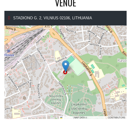
VENUE
STADIONO G. 2, VILNIUS 02106, LITHUANIA
LEAFLET
|
MAP DATA ©
OPENSTREETMAP
CONTRIBUTORS