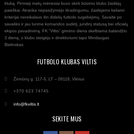
klubą. Pirmieji metų mėnesiai buvo skirti būsimo klubo žaidėjų
paieškai. Atranka nepasižymėjo išradingumu, žaidėjams keliami
kriterijai nereikalavo itin didelių futbolo sugebėjimų. Savaitė po
savaitės ir jau turime komandos sudėtį, juridinį statusą bei oficialų
ekipos pavadinimą. FK “Viltis” gimimo diena skelbiama balandžio
3 dieną, o klubo steigėju ir direktoriumi tapo Mindaugas
Bielinskas.
FUTBOLO KLUBAS VILTIS
Žirmūnų g. 117-5, LT – 09118, Vilnius
+370 623 74745
info@fkviltis.lt
SEKITE MUS