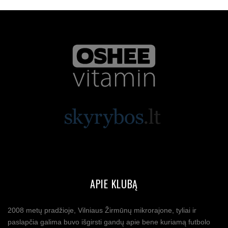
APIE KLUBĄ
2008 metų pradžioje, Vilniaus Žirmūnų mikrorajone, tyliai ir
paslapčia galima buvo išgirsti gandų apie bene kuriamą futbolo