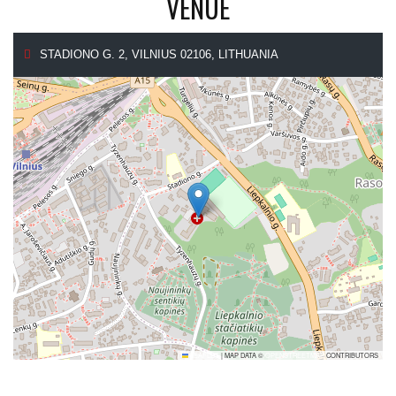
VENUE
STADIONO G. 2, VILNIUS 02106, LITHUANIA
LEAFLET
|
MAP DATA ©
OPENSTREETMAP
CONTRIBUTORS