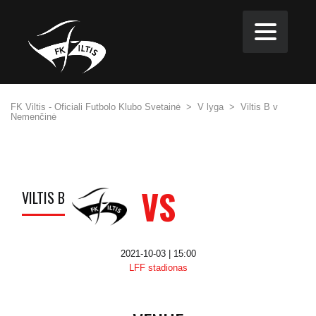
FK Viltis - Oficiali Futbolo Klubo Svetainė
>
V lyga
>
Viltis B v
Nemenčinė
VS
VILTIS B
2021-10-03 | 15:00
LFF stadionas