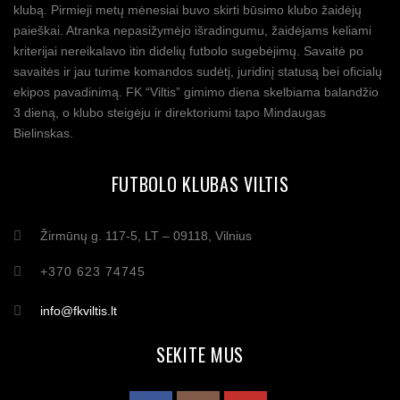
klubą. Pirmieji metų mėnesiai buvo skirti būsimo klubo žaidėjų
paieškai. Atranka nepasižymėjo išradingumu, žaidėjams keliami
kriterijai nereikalavo itin didelių futbolo sugebėjimų. Savaitė po
savaitės ir jau turime komandos sudėtį, juridinį statusą bei oficialų
ekipos pavadinimą. FK “Viltis” gimimo diena skelbiama balandžio
3 dieną, o klubo steigėju ir direktoriumi tapo Mindaugas
Bielinskas.
FUTBOLO KLUBAS VILTIS
Žirmūnų g. 117-5, LT – 09118, Vilnius
+370 623 74745
info@fkviltis.lt
SEKITE MUS