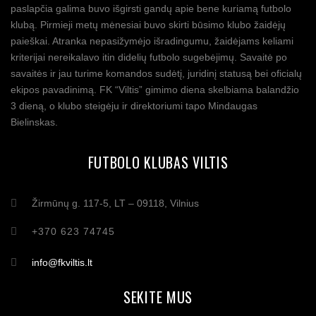
paslapčia galima buvo išgirsti gandų apie bene kuriamą futbolo
klubą. Pirmieji metų mėnesiai buvo skirti būsimo klubo žaidėjų
paieškai. Atranka nepasižymėjo išradingumu, žaidėjams keliami
kriterijai nereikalavo itin didelių futbolo sugebėjimų. Savaitė po
savaitės ir jau turime komandos sudėtį, juridinį statusą bei oficialų
ekipos pavadinimą. FK “Viltis” gimimo diena skelbiama balandžio
3 dieną, o klubo steigėju ir direktoriumi tapo Mindaugas
Bielinskas.
FUTBOLO KLUBAS VILTIS
Žirmūnų g. 117-5, LT – 09118, Vilnius
+370 623 74745
info@fkviltis.lt
SEKITE MUS