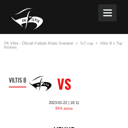
FK Viltis - Oficiali Futbolo Klubo Svetainė
>
7x7 cup
>
Viltis B v Top
Kickers
VS
VILTIS B
2023-01-22 | 18:11
BFA arena