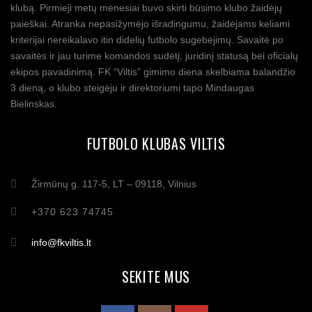
klubą. Pirmieji metų mėnesiai buvo skirti būsimo klubo žaidėjų
paieškai. Atranka nepasižymėjo išradingumu, žaidėjams keliami
kriterijai nereikalavo itin didelių futbolo sugebėjimų. Savaitė po
savaitės ir jau turime komandos sudėtį, juridinį statusą bei oficialų
ekipos pavadinimą. FK “Viltis” gimimo diena skelbiama balandžio
3 dieną, o klubo steigėju ir direktoriumi tapo Mindaugas
Bielinskas.
FUTBOLO KLUBAS VILTIS
Žirmūnų g. 117-5, LT – 09118, Vilnius
+370 623 74745
info@fkviltis.lt
SEKITE MUS