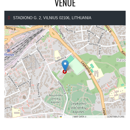
VENUE
STADIONO G. 2, VILNIUS 02106, LITHUANIA
LEAFLET
|
MAP DATA ©
OPENSTREETMAP
CONTRIBUTORS