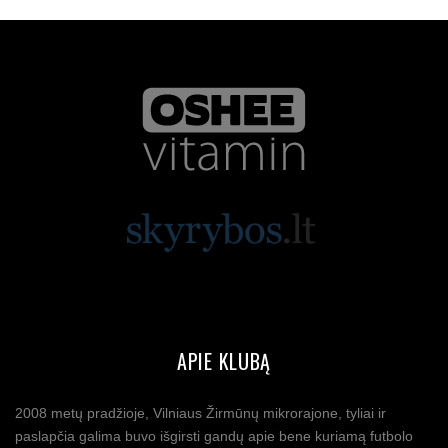
APIE KLUBĄ
2008 metų pradžioje, Vilniaus Žirmūnų mikrorajone, tyliai ir
paslapčia galima buvo išgirsti gandų apie bene kuriamą futbolo