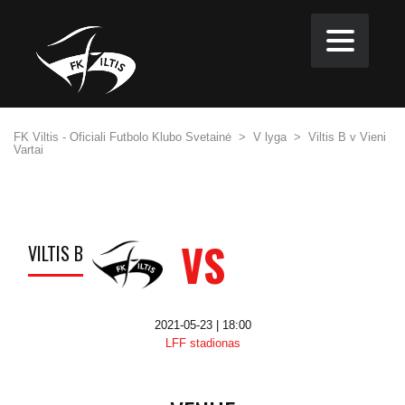
FK Viltis - Oficiali Futbolo Klubo Svetainė
>
V lyga
>
Viltis B v Vieni
Vartai
VS
VILTIS B
2021-05-23 | 18:00
LFF stadionas