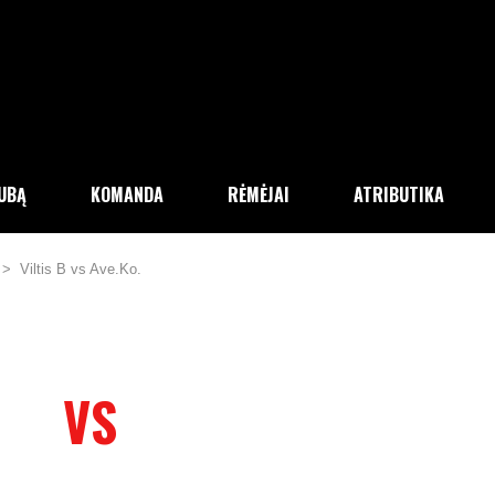
LUBĄ
KOMANDA
RĖMĖJAI
ATRIBUTIKA
>
Viltis B vs Ave.Ko.
VS