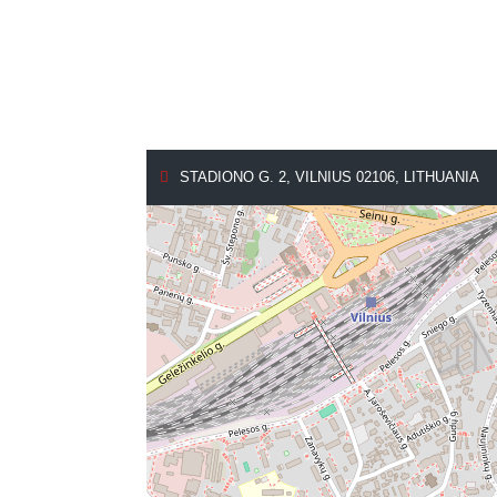
STADIONO G. 2, VILNIUS 02106, LITHUANIA