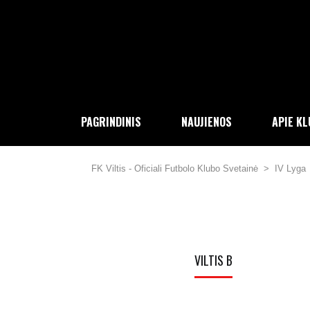
PAGRINDINIS
NAUJIENOS
APIE K
FK Viltis - Oficiali Futbolo Klubo Svetainė
>
IV Lyga
VILTIS B