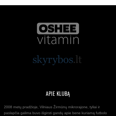
APIE KLUBĄ
2008 metų pradžioje, Vilniaus Žirmūnų mikrorajone, tyliai ir
paslapčia galima buvo išgirsti gandų apie bene kuriamą futbolo