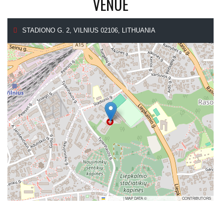
VENUE
STADIONO G. 2, VILNIUS 02106, LITHUANIA
LEAFLET
|
MAP DATA ©
OPENSTREETMAP
CONTRIBUTORS