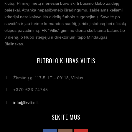
klubą. Pirmieji metų mėnesiai buvo skirti būsimo klubo žaidėjų
paieškai. Atranka nepasižymėjo išradingumu, žaidėjams keliami
kriterijai nereikalavo itin didelių futbolo sugebėjimų. Savaitė po
savaitės ir jau turime komandos sudėtį, juridinį statusą bei oficialų
ekipos pavadinimą. FK “Viltis” gimimo diena skelbiama balandžio
3 dieną, o klubo steigėju ir direktoriumi tapo Mindaugas
Bielinskas.
FUTBOLO KLUBAS VILTIS
Žirmūnų g. 117-5, LT – 09118, Vilnius
+370 623 74745
info@fkviltis.lt
SEKITE MUS