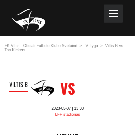
FK Viltis - Oficiali Futbolo Klubo Svetainė
>
IV Lyga
>
Viltis B vs
Top Kickers
VS
VILTIS B
2023-05-07 | 13:30
LFF stadionas