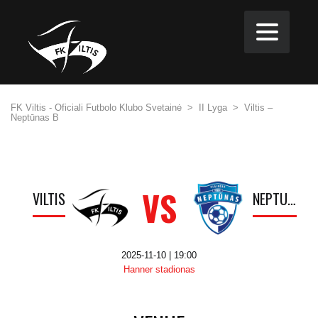
FK Viltis - Oficiali Futbolo Klubo Svetainė
>
II Lyga
>
Viltis –
Neptūnas B
VS
VILTIS
NEPTŪNAS B
2025-11-10 | 19:00
Hanner stadionas