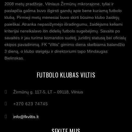
2008 metų pradžioje, Vilniaus Žirmūnų mikrorajone, tyliai ir
paslapčia galima buvo išgirsti gandų apie bene kuriamą futbolo
klubą. Pirmieji metų mėnesiai buvo skirti būsimo klubo žaidėjų
paieškai. Atranka nepasižymėjo išradingumu, žaidėjams keliami
kriterijai nereikalavo itin didelių futbolo sugebėjimų. Savaitė po
savaitės ir jau turime komandos sudėtį, juridinį statusą bei oficialų
ekipos pavadinimą. FK “Viltis” gimimo diena skelbiama balandžio
3 dieną, o klubo steigėju ir direktoriumi tapo Mindaugas
Bielinskas.
FUTBOLO KLUBAS VILTIS
Žirmūnų g. 117-5, LT – 09118, Vilnius
+370 623 74745
info@fkviltis.lt
SEKITE MUS