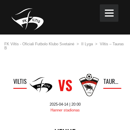
FK Viltis - Oficiali Futbolo Klubo Svetainė
>
II Lyga
>
Viltis – Tauras
B
VS
VILTIS
TAURAS B
2025-04-14 | 20:00
Hanner stadionas