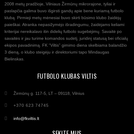
2008 metų pradžioje, Vilniaus Žirmūnų mikrorajone, tyliai ir
paslapčia galima buvo išgirsti gandų apie bene kuriamą futbolo
klubą. Pirmieji metų mėnesiai buvo skirti būsimo klubo žaidėjų
paieškai. Atranka nepasižymėjo išradingumu, žaidėjams keliami
kriterijai nereikalavo itin didelių futbolo sugebėjimų. Savaitė po
savaitės ir jau turime komandos sudėtį, juridinį statusą bei oficialų
ekipos pavadinimą. FK “Viltis” gimimo diena skelbiama balandžio
3 dieną, o klubo steigėju ir direktoriumi tapo Mindaugas
Bielinskas.
FUTBOLO KLUBAS VILTIS
Žirmūnų g. 117-5, LT – 09118, Vilnius
+370 623 74745
info@fkviltis.lt
SEKITE MUS