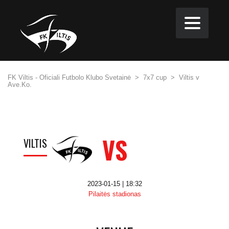
FK Viltis - Oficiali Futbolo Klubo Svetainė
>
7x7 cup
>
Viltis v
Ave.Ko.
VS
VILTIS
2023-01-15 | 18:32
Pilaitės stadionas