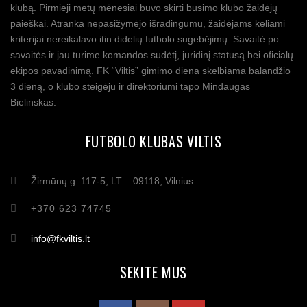
klubą. Pirmieji metų mėnesiai buvo skirti būsimo klubo žaidėjų
paieškai. Atranka nepasižymėjo išradingumu, žaidėjams keliami
kriterijai nereikalavo itin didelių futbolo sugebėjimų. Savaitė po
savaitės ir jau turime komandos sudėtį, juridinį statusą bei oficialų
ekipos pavadinimą. FK “Viltis” gimimo diena skelbiama balandžio
3 dieną, o klubo steigėju ir direktoriumi tapo Mindaugas
Bielinskas.
FUTBOLO KLUBAS VILTIS
Žirmūnų g. 117-5, LT – 09118, Vilnius
+370 623 74745
info@fkviltis.lt
SEKITE MUS