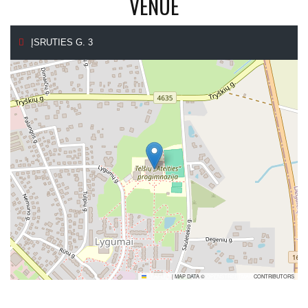
VENUE
ĮSRUTIES G. 3
LEAFLET
|
MAP DATA ©
OPENSTREETMAP
CONTRIBUTORS