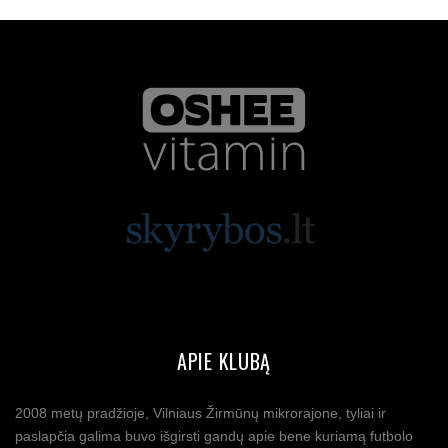
APIE KLUBĄ
2008 metų pradžioje, Vilniaus Žirmūnų mikrorajone, tyliai ir
paslapčia galima buvo išgirsti gandų apie bene kuriamą futbolo