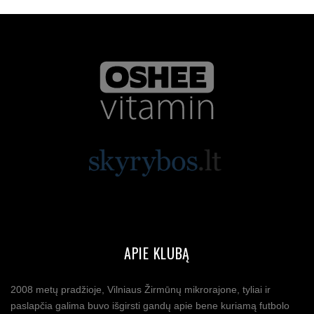
APIE KLUBĄ
2008 metų pradžioje, Vilniaus Žirmūnų mikrorajone, tyliai ir
paslapčia galima buvo išgirsti gandų apie bene kuriamą futbolo