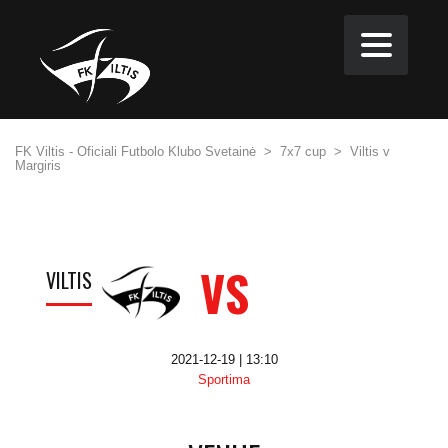
FK Viltis - Oficiali Futbolo Klubo Svetainė
>
7x7 cup
>
Viltis v
Margiris
VS
VILTIS
2021-12-19 | 13:10
Sportima