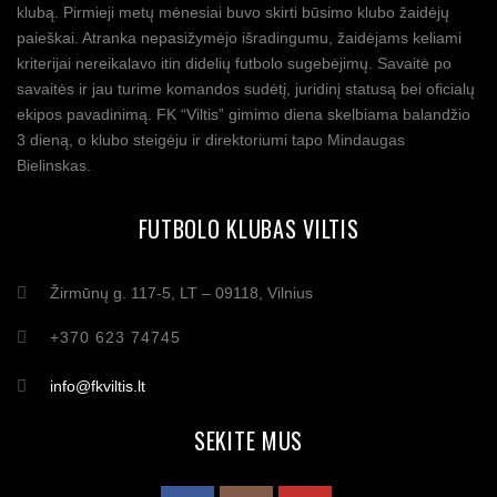
klubą. Pirmieji metų mėnesiai buvo skirti būsimo klubo žaidėjų
paieškai. Atranka nepasižymėjo išradingumu, žaidėjams keliami
kriterijai nereikalavo itin didelių futbolo sugebėjimų. Savaitė po
savaitės ir jau turime komandos sudėtį, juridinį statusą bei oficialų
ekipos pavadinimą. FK “Viltis” gimimo diena skelbiama balandžio
3 dieną, o klubo steigėju ir direktoriumi tapo Mindaugas
Bielinskas.
FUTBOLO KLUBAS VILTIS
Žirmūnų g. 117-5, LT – 09118, Vilnius
+370 623 74745
info@fkviltis.lt
SEKITE MUS