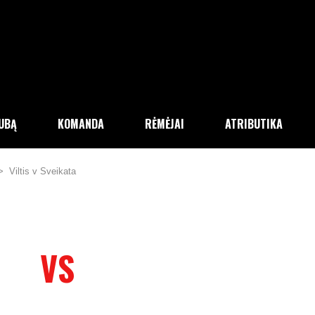
LUBĄ
KOMANDA
RĖMĖJAI
ATRIBUTIKA
>
Viltis v Sveikata
VS