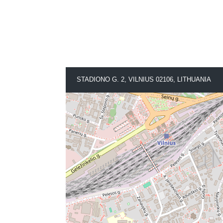
STADIONO G. 2, VILNIUS 02106, LITHUANIA