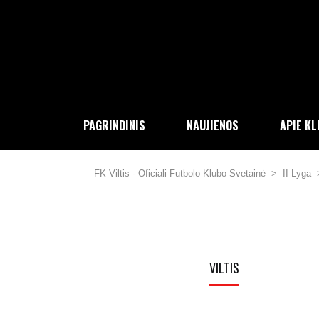
PAGRINDINIS
NAUJIENOS
APIE K
FK Viltis - Oficiali Futbolo Klubo Svetainė
>
II Lyga
VILTIS