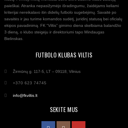
paieškai. Atranka nepasižymėjo išradingumu, žaidėjams keliami
kriterijai nereikalavo itin didelių futbolo sugebėjimų. Savaitė po
savaitės ir jau turime komandos sudėtį, juridinį statusą bei oficialų
ekipos pavadinimą. FK “Viltis” gimimo diena skelbiama balandžio
3 dieną, o klubo steigėju ir direktoriumi tapo Mindaugas
Bielinskas.
FUTBOLO KLUBAS VILTIS
Žirmūnų g. 117-5, LT – 09118, Vilnius
+370 623 74745
info@fkviltis.lt
SEKITE MUS