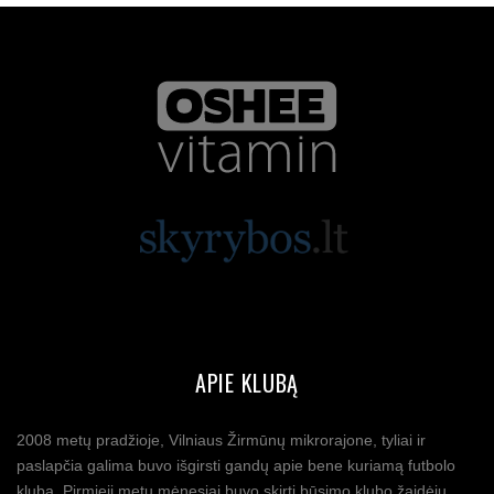
APIE KLUBĄ
2008 metų pradžioje, Vilniaus Žirmūnų mikrorajone, tyliai ir
paslapčia galima buvo išgirsti gandų apie bene kuriamą futbolo
klubą. Pirmieji metų mėnesiai buvo skirti būsimo klubo žaidėjų