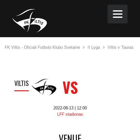
FK Viltis - Oficiali Futbolo Klubo Svetainė
>
II Lyga
>
Viltis v Tauras
VS
VILTIS
2022-08-13 | 12:00
LFF stadionas
VENUE