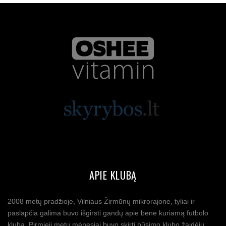
APIE KLUBĄ
2008 metų pradžioje, Vilniaus Žirmūnų mikrorajone, tyliai ir
paslapčia galima buvo išgirsti gandų apie bene kuriamą futbolo
klubą. Pirmieji metų mėnesiai buvo skirti būsimo klubo žaidėjų