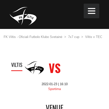
FK Viltis - Oficiali Futbolo Klubo Svetainė
>
7x7 cup
>
Viltis v TEC
VS
VILTIS
2022-01-23 | 16:10
Sportima
VENUE