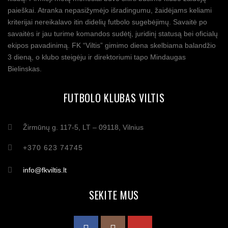
paieškai. Atranka nepasižymėjo išradingumu, žaidėjams keliami
kriterijai nereikalavo itin didelių futbolo sugebėjimų. Savaitė po
savaitės ir jau turime komandos sudėtį, juridinį statusą bei oficialų
ekipos pavadinimą. FK “Viltis” gimimo diena skelbiama balandžio
3 dieną, o klubo steigėju ir direktoriumi tapo Mindaugas
Bielinskas.
FUTBOLO KLUBAS VILTIS
Žirmūnų g. 117-5, LT – 09118, Vilnius
+370 623 74745
info@fkviltis.lt
SEKITE MUS