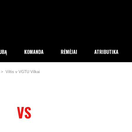
LUBĄ
KOMANDA
RĖMĖJAI
ATRIBUTIKA
>
Viltis v VGTU Vilkai
VS