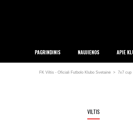
PAGRINDINIS
NAUJIENOS
APIE K
FK Viltis - Oficiali Futbolo Klubo Svetainė
>
7x7 cup
VILTIS