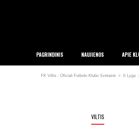
PAGRINDINIS
NAUJIENOS
APIE K
FK Viltis - Oficiali Futbolo Klubo Svetainė
>
II Lyga
VILTIS