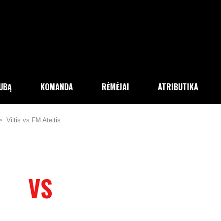
LUBĄ
KOMANDA
RĖMĖJAI
ATRIBUTIKA
>
Viltis vs FM Ateitis
VS