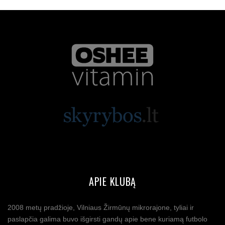
APIE KLUBĄ
2008 metų pradžioje, Vilniaus Žirmūnų mikrorajone, tyliai ir
paslapčia galima buvo išgirsti gandų apie bene kuriamą futbolo