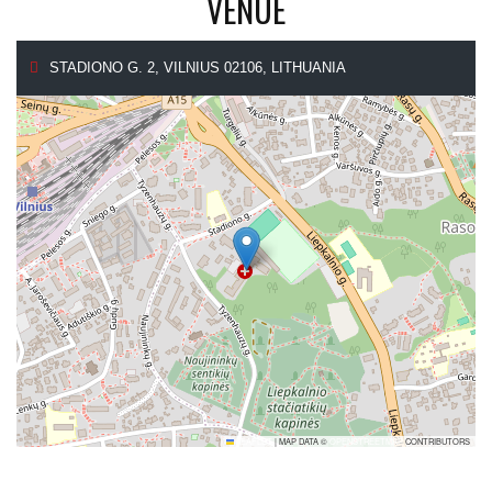
VENUE
STADIONO G. 2, VILNIUS 02106, LITHUANIA
LEAFLET
|
MAP DATA ©
OPENSTREETMAP
CONTRIBUTORS