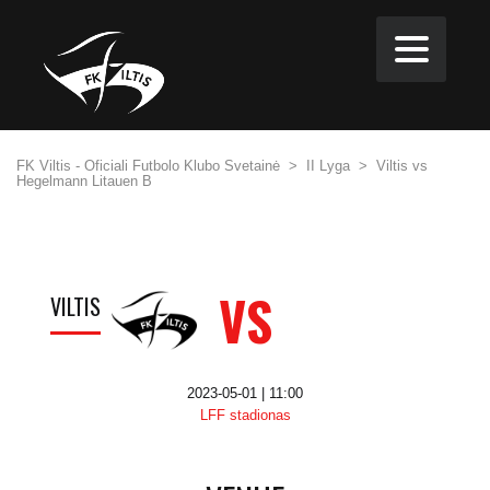
FK Viltis - Oficiali Futbolo Klubo Svetainė
>
II Lyga
>
Viltis vs
Hegelmann Litauen B
VS
VILTIS
2023-05-01 | 11:00
LFF stadionas