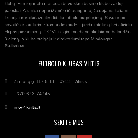
klubą. Pirmieji metų mėnesiai buvo skirti būsimo klubo žaidėjų
paieškai. Atranka nepasižymėjo išradingumu, žaidėjams keliami
kriterijai nereikalavo itin didelių futbolo sugebėjimų. Savaitė po
savaitės ir jau turime komandos sudėtį, juridinį statusą bei oficialų
ekipos pavadinimą. FK “Viltis” gimimo diena skelbiama balandžio
3 dieną, o klubo steigėju ir direktoriumi tapo Mindaugas
Bielinskas.
FUTBOLO KLUBAS VILTIS
Žirmūnų g. 117-5, LT – 09118, Vilnius
+370 623 74745
info@fkviltis.lt
SEKITE MUS