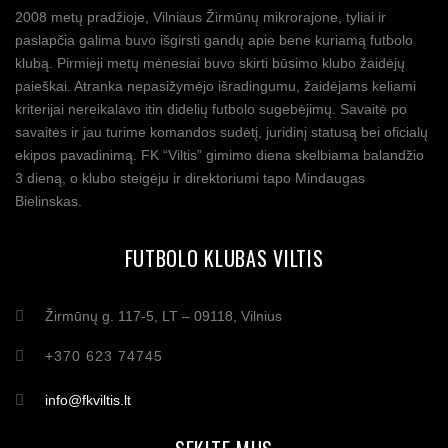
2008 metų pradžioje, Vilniaus Žirmūnų mikrorajone, tyliai ir
paslapčia galima buvo išgirsti gandų apie bene kuriamą futbolo
klubą. Pirmieji metų mėnesiai buvo skirti būsimo klubo žaidėjų
paieškai. Atranka nepasižymėjo išradingumu, žaidėjams keliami
kriterijai nereikalavo itin didelių futbolo sugebėjimų. Savaitė po
savaitės ir jau turime komandos sudėtį, juridinį statusą bei oficialų
ekipos pavadinimą. FK “Viltis” gimimo diena skelbiama balandžio
3 dieną, o klubo steigėju ir direktoriumi tapo Mindaugas
Bielinskas.
FUTBOLO KLUBAS VILTIS
Žirmūnų g. 117-5, LT – 09118, Vilnius
+370 623 74745
info@fkviltis.lt