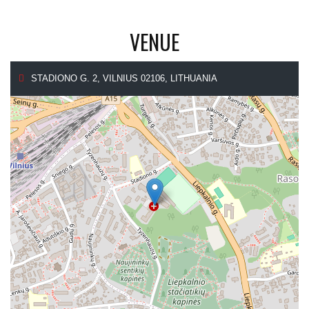
VENUE
STADIONO G. 2, VILNIUS 02106, LITHUANIA