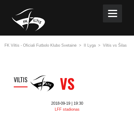
FK Viltis - Oficiali Futbolo Klubo Svetainė
>
II Lyga
>
Viltis vs Šilas
VS
VILTIS
2018-09-19 | 19:30
LFF stadionas