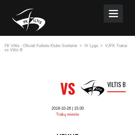
FK Viltis - Oficiali Futbolo Klubo Svetainė
>
IV Lyga
>
VJFK Trakai
vs Viltis B
VS
VILTIS B
2018-10-28 | 15:00
Trakų miesto