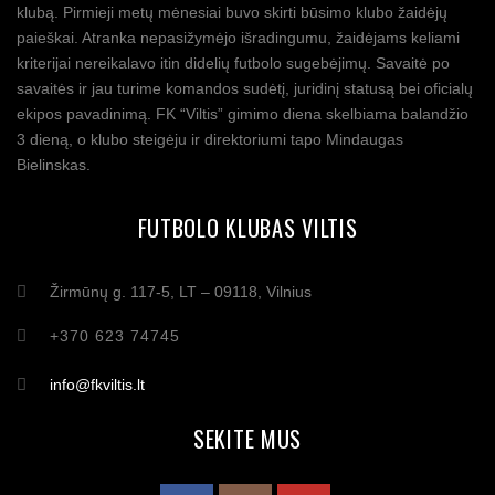
klubą. Pirmieji metų mėnesiai buvo skirti būsimo klubo žaidėjų
paieškai. Atranka nepasižymėjo išradingumu, žaidėjams keliami
kriterijai nereikalavo itin didelių futbolo sugebėjimų. Savaitė po
savaitės ir jau turime komandos sudėtį, juridinį statusą bei oficialų
ekipos pavadinimą. FK “Viltis” gimimo diena skelbiama balandžio
3 dieną, o klubo steigėju ir direktoriumi tapo Mindaugas
Bielinskas.
FUTBOLO KLUBAS VILTIS
Žirmūnų g. 117-5, LT – 09118, Vilnius
+370 623 74745
info@fkviltis.lt
SEKITE MUS