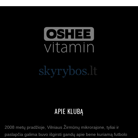
APIE KLUBĄ
2008 metų pradžioje, Vilniaus Žirmūnų mikrorajone, tyliai ir
paslapčia galima buvo išgirsti gandų apie bene kuriamą futbolo