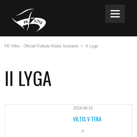
FK Viltis - Oficiali Futbolo Klubo Svetainė
>
II Lyga
II LYGA
2018-08-10
VILTIS V TERA
0