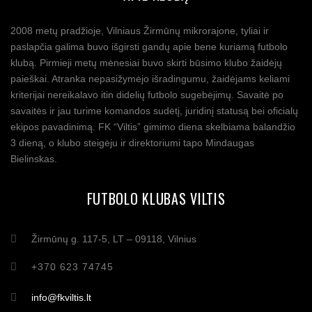
2008 metų pradžioje, Vilniaus Žirmūnų mikrorajone, tyliai ir
paslapčia galima buvo išgirsti gandų apie bene kuriamą futbolo
klubą. Pirmieji metų mėnesiai buvo skirti būsimo klubo žaidėjų
paieškai. Atranka nepasižymėjo išradingumu, žaidėjams keliami
kriterijai nereikalavo itin didelių futbolo sugebėjimų. Savaitė po
savaitės ir jau turime komandos sudėtį, juridinį statusą bei oficialų
ekipos pavadinimą. FK “Viltis” gimimo diena skelbiama balandžio
3 dieną, o klubo steigėju ir direktoriumi tapo Mindaugas
Bielinskas.
FUTBOLO KLUBAS VILTIS
Žirmūnų g. 117-5, LT – 09118, Vilnius
+370 623 74745
info@fkviltis.lt