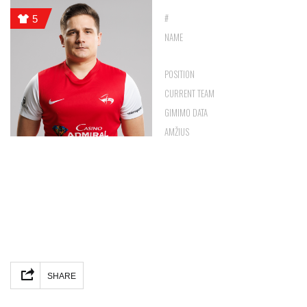
5
#
5
GABRIELIUS
NAME
JUDICKAS
SAUGAS
POSITION
VILTIS
CURRENT TEAM
1995-07-04
GIMIMO DATA
31
AMŽIUS
9
SHARE