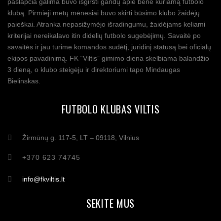
paslapčia galima buvo išgirsti gandų apie bene kuriamą futbolo
klubą. Pirmieji metų mėnesiai buvo skirti būsimo klubo žaidėjų
paieškai. Atranka nepasižymėjo išradingumu, žaidėjams keliami
kriterijai nereikalavo itin didelių futbolo sugebėjimų. Savaitė po
savaitės ir jau turime komandos sudėtį, juridinį statusą bei oficialų
ekipos pavadinimą. FK “Viltis” gimimo diena skelbiama balandžio
3 dieną, o klubo steigėju ir direktoriumi tapo Mindaugas
Bielinskas.
FUTBOLO KLUBAS VILTIS
Žirmūnų g. 117-5, LT – 09118, Vilnius
+370 623 74745
info@fkviltis.lt
SEKITE MUS