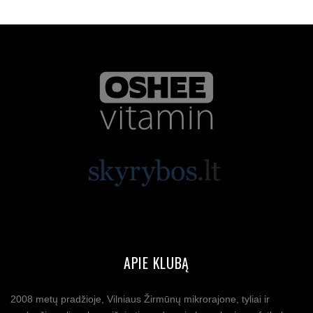
APIE KLUBĄ
2008 metų pradžioje, Vilniaus Žirmūnų mikrorajone, tyliai ir