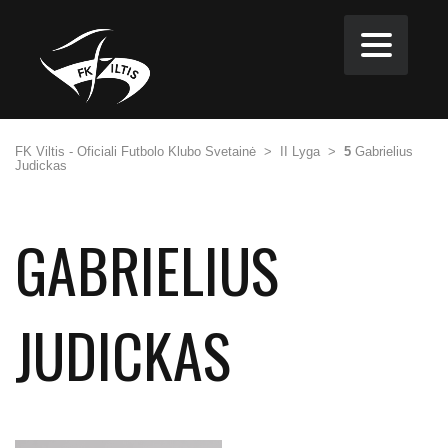
FK Viltis - Oficiali Futbolo Klubo Svetainė
>
II Lyga
>
5
Gabrielius
Judickas
GABRIELIUS
JUDICKAS