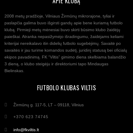
APIE KLUBĄ
2008 metų pradžioje, Vilniaus Žirmūnų mikrorajone, tyliai ir
paslapčia galima buvo išgirsti gandų apie bene kuriamą futbolo
klubą. Pirmieji metų mėnesiai buvo skirti būsimo klubo žaidėjų
paieškai. Atranka nepasižymėjo išradingumu, žaidėjams keliami
kriterijai nereikalavo itin didelių futbolo sugebėjimų. Savaitė po
savaitės ir jau turime komandos sudėtį, juridinį statusą bei oficialų
ekipos pavadinimą. FK “Viltis” gimimo diena skelbiama balandžio
3 dieną, o klubo steigėju ir direktoriumi tapo Mindaugas
Bielinskas.
FUTBOLO KLUBAS VILTIS
Žirmūnų g. 117-5, LT – 09118, Vilnius
+370 623 74745
info@fkviltis.lt