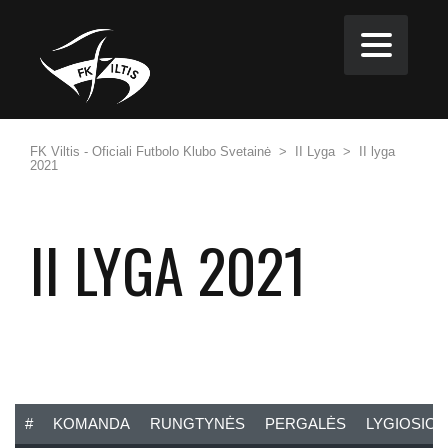
FK Viltis - Oficiali Futbolo Klubo Svetainė
>
II Lyga
>
II lyga
2021
II LYGA 2021
#
KOMANDA
RUNGTYNĖS
PERGALĖS
LYGIOSIOS