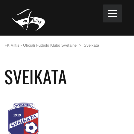
FK Viltis - Oficiali Futbolo Klubo Svetainė
>
Sveikata
SVEIKATA