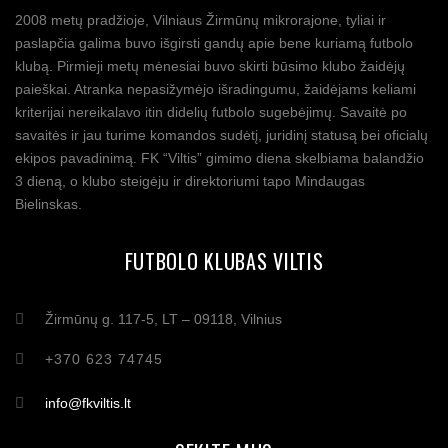
2008 metų pradžioje, Vilniaus Žirmūnų mikrorajone, tyliai ir
paslapčia galima buvo išgirsti gandų apie bene kuriamą futbolo
klubą. Pirmieji metų mėnesiai buvo skirti būsimo klubo žaidėjų
paieškai. Atranka nepasižymėjo išradingumu, žaidėjams keliami
kriterijai nereikalavo itin didelių futbolo sugebėjimų. Savaitė po
savaitės ir jau turime komandos sudėtį, juridinį statusą bei oficialų
ekipos pavadinimą. FK “Viltis” gimimo diena skelbiama balandžio
3 dieną, o klubo steigėju ir direktoriumi tapo Mindaugas
Bielinskas.
FUTBOLO KLUBAS VILTIS
Žirmūnų g. 117-5, LT – 09118, Vilnius
+370 623 74745
info@fkviltis.lt