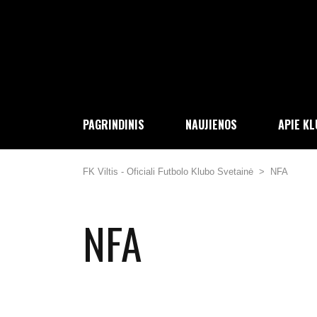
PAGRINDINIS
NAUJIENOS
APIE K
FK Viltis - Oficiali Futbolo Klubo Svetainė
>
NFA
NFA