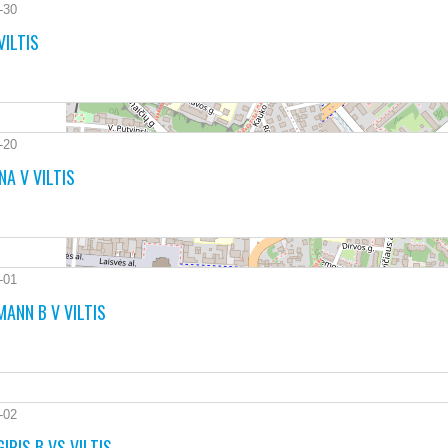
-30
VILTIS
-20
A V VILTIS
-01
ANN B V VILTIS
-02
APIE KLUBĄ
GIRIS B VS VILTIS