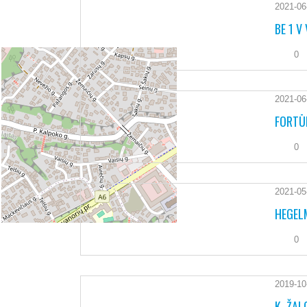
2021-06
BE 1 V 
0
2021-06
FORTŪN
0
2021-05
HEGELM
0
2019-10
K. ŽAL