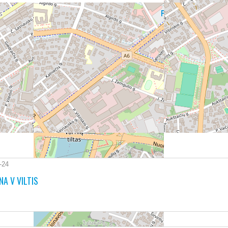
-24
A V VILTIS