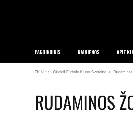
PAGRINDINIS
NAUJIENOS
APIE K
FK Viltis - Oficiali Futbolo Klubo Svetainė
>
Rudaminos 
RUDAMINOS ŽO