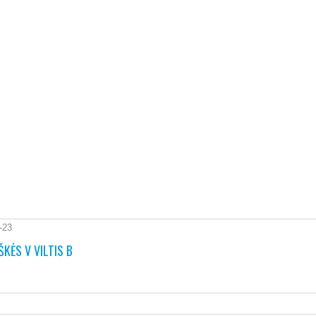
-23
APIE KLUBĄ
ŠKĖS V VILTIS B
2008 metų pradžioje, Vilniaus Žirmūnų mikrorajone,
tyliai ir paslapčia galima buvo išgirsti gandų apie bene
kuriamą futbolo klubą. Pirmieji metų mėnesiai buvo