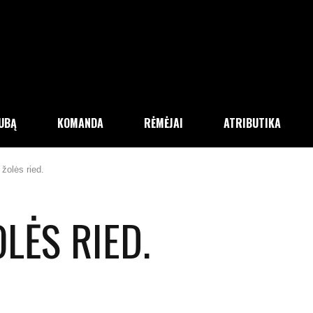
LUBĄ
KOMANDA
RĖMĖJAI
ATRIBUTIKA
žolės ried.
LĖS RIED.