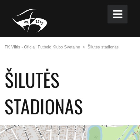
FK Viltis - Oficiali Futbolo Klubo Svetainė
>
Šilutės stadionas
ŠILUTĖS
STADIONAS