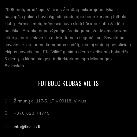
2008 metų pradžioje, Vilniaus Žirmūnų mikrorajone, tyliai ir
paslapčia galima buvo išgirsti gandų apie bene kuriamą futbolo
klubą. Pirmieji metų mėnesiai buvo skirti būsimo klubo žaidėjų
paieškai. Atranka nepasižymėjo išradingumu, žaidėjams keliami
kriterijai nereikalavo itin didelių futbolo sugebėjimų. Savaitė po
savaitės ir jau turime komandos sudėtį, juridinį statusą bei oficialų
ekipos pavadinimą. FK “Viltis” gimimo diena skelbiama balandžio
3 dieną, o klubo steigėju ir direktoriumi tapo Mindaugas
Bielinskas.
FUTBOLO KLUBAS VILTIS
Žirmūnų g. 117-5, LT – 09118, Vilnius
+370 623 74745
info@fkviltis.lt