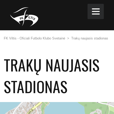
FK Viltis - Oficiali Futbolo Klubo Svetainė
>
Trakų naujasis stadionas
TRAKŲ NAUJASIS
STADIONAS