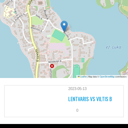
Leaflet
|
Map data ©
OpenStreetMap
contributors
2023-05-13
LENTVARIS VS VILTIS B
0