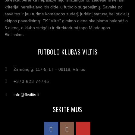
paieškai. Atranka nepasižymėjo išradingumu, žaidėjams keliami
kriterijai nereikalavo itin didelių futbolo sugebėjimų. Savaitė po
savaitės ir jau turime komandos sudėtį, juridinį statusą bei oficialų
ekipos pavadinimą. FK “Viltis” gimimo diena skelbiama balandžio
3 dieną, o klubo steigėju ir direktoriumi tapo Mindaugas
Bielinskas.
FUTBOLO KLUBAS VILTIS
Žirmūnų g. 117-5, LT – 09118, Vilnius
+370 623 74745
info@fkviltis.lt
SEKITE MUS