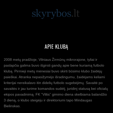
APIE KLUBĄ
2008 metų pradžioje, Vilniaus Žirmūnų mikrorajone, tyliai ir
paslapčia galima buvo išgirsti gandų apie bene kuriamą futbolo
klubą. Pirmieji metų mėnesiai buvo skirti būsimo klubo žaidėjų
paieškai. Atranka nepasižymėjo išradingumu, žaidėjams keliami
kriterijai nereikalavo itin didelių futbolo sugebėjimų. Savaitė po
savaitės ir jau turime komandos sudėtį, juridinį statusą bei oficialų
ekipos pavadinimą. FK “Viltis” gimimo diena skelbiama balandžio
3 dieną, o klubo steigėju ir direktoriumi tapo Mindaugas
Bielinskas.