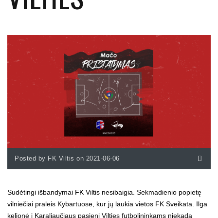
Posted by FK Viltis on 2021-06-06
Sudėtingi išbandymai FK Viltis nesibaigia. Sekmadienio popietę
vilniečiai praleis Kybartuose, kur jų laukia vietos FK Sveikata. Ilga
kelionė į Karaliaučiaus pasienį Vilties futbolininkams niekada