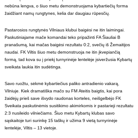
nebūna lengva, o šiuo metu demonstruojama kybartiečių forma
žaidžiant namų rungtynes, kelia dar daugiau rūpesčių.
Pastarosios rungtynės Vilniaus klubui baigėsi ne itin laimingai.
Paskutiniajame mače komandai teko pripažinti FA Šiauliai B
pranašumą, kai mačas baigėsi rezultatu 0:2, svečių iš Žemaitijos
naudai. FK Viltis šiuo metu demonstruoja ne itin įkvepiančią
formą, tad kova su į priekį turnyrinėje lentelėje įsiveržusia Kybartų
sveikata laukia itin sudėtinga.
Savo ruožtu, sėkmė kybartiečius paliko antradienio vakarą,
Vilniuje. Kiek dramatiška mačo su FM Ateitis baigtis, kai pora
žaidėjų prieš save išvydo raudonas korteles, neišgelbėjo FK
Sveikata paskutinėmis susitikimo akimirkomis ir pastarieji rezultatu
2:3 nusileido vilniečiams. Šiuo metu Kybartų klubas savo
sąskaitoje turi surinkę 15 taškų ir užima 9 vietą turnyrinėje
lentelėje, Viltis – 13 vietoje.