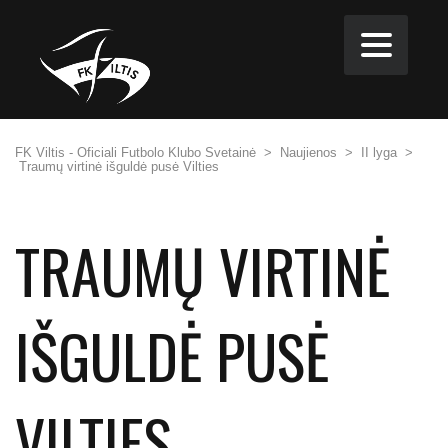
FK Viltis - Oficiali Futbolo Klubo Svetainė
>
Naujienos
>
II lyga
>
Traumų virtinė išguldė pusė Vilties
TRAUMŲ VIRTINĖ
IŠGULDĖ PUSĖ
VILTIES