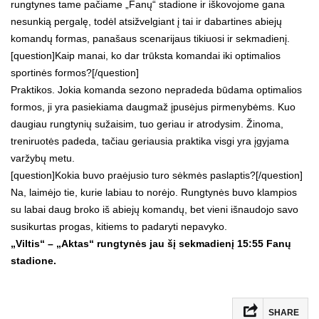
rungtynes tame pačiame „Fanų“ stadione ir iškovojome gana
nesunkią pergalę, todėl atsižvelgiant į tai ir dabartines abiejų
komandų formas, panašaus scenarijaus tikiuosi ir sekmadienį.
[question]Kaip manai, ko dar trūksta komandai iki optimalios
sportinės formos?[/question]
Praktikos. Jokia komanda sezono nepradeda būdama optimalios
formos, ji yra pasiekiama daugmaž įpusėjus pirmenybėms. Kuo
daugiau rungtynių sužaisim, tuo geriau ir atrodysim. Žinoma,
treniruotės padeda, tačiau geriausia praktika visgi yra įgyjama
varžybų metu.
[question]Kokia buvo praėjusio turo sėkmės paslaptis?[/question]
Na, laimėjo tie, kurie labiau to norėjo. Rungtynės buvo klampios
su labai daug broko iš abiejų komandų, bet vieni išnaudojo savo
susikurtas progas, kitiems to padaryti nepavyko.
„Viltis“ – „Aktas“ rungtynės jau šį sekmadienį 15:55 Fanų
stadione.
SHARE