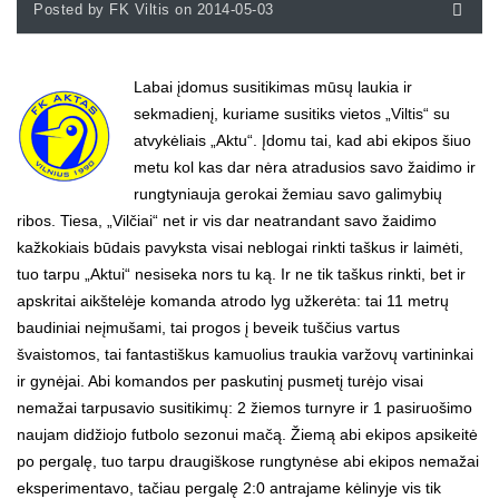
Posted by FK Viltis on 2014-05-03
Labai įdomus susitikimas mūsų laukia ir
sekmadienį, kuriame susitiks vietos „Viltis“ su
atvykėliais „Aktu“. Įdomu tai, kad abi ekipos šiuo
metu kol kas dar nėra atradusios savo žaidimo ir
rungtyniauja gerokai žemiau savo galimybių
ribos. Tiesa, „Vilčiai“ net ir vis dar neatrandant savo žaidimo
kažkokiais būdais pavyksta visai neblogai rinkti taškus ir laimėti,
tuo tarpu „Aktui“ nesiseka nors tu ką.
Ir ne tik taškus rinkti, bet ir
apskritai aikštelėje komanda atrodo lyg užkerėta: tai 11 metrų
baudiniai neįmušami, tai progos į beveik tuščius vartus
švaistomos, tai fantastiškus kamuolius traukia varžovų vartininkai
ir gynėjai. Abi komandos per paskutinį pusmetį turėjo visai
nemažai tarpusavio susitikimų: 2 žiemos turnyre ir 1 pasiruošimo
naujam didžiojo futbolo sezonui mačą. Žiemą abi ekipos apsikeitė
po pergalę, tuo tarpu draugiškose rungtynėse abi ekipos nemažai
eksperimentavo, tačiau pergalę 2:0 antrajame kėlinyje vis tik