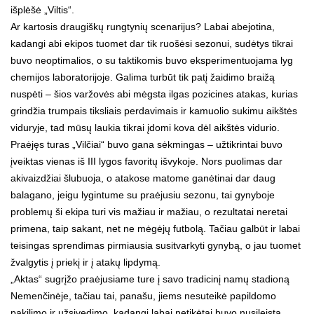
išplėšė „Viltis“.
Ar kartosis draugiškų rungtynių scenarijus? Labai abejotina,
kadangi abi ekipos tuomet dar tik ruošėsi sezonui, sudėtys tikrai
buvo neoptimalios, o su taktikomis buvo eksperimentuojama lyg
chemijos laboratorijoje. Galima turbūt tik patį žaidimo braižą
nuspėti – šios varžovės abi mėgsta ilgas pozicines atakas, kurias
grindžia trumpais tiksliais perdavimais ir kamuolio sukimu aikštės
viduryje, tad mūsų laukia tikrai įdomi kova dėl aikštės vidurio.
Praėjęs turas „Vilčiai“ buvo gana sėkmingas – užtikrintai buvo
įveiktas vienas iš III lygos favoritų išvykoje. Nors puolimas dar
akivaizdžiai šlubuoja, o atakose matome ganėtinai dar daug
balagano, jeigu lygintume su praėjusiu sezonu, tai gynyboje
problemų ši ekipa turi vis mažiau ir mažiau, o rezultatai neretai
primena, taip sakant, net ne mėgėjų futbolą. Tačiau galbūt ir labai
teisingas sprendimas pirmiausia susitvarkyti gynybą, o jau tuomet
žvalgytis į priekį ir į atakų lipdymą.
„Aktas“ sugrįžo praėjusiame ture į savo tradicinį namų stadioną
Nemenčinėje, tačiau tai, panašu, jiems nesuteikė papildomo
pakilimo ir užsivedimo, kadangi labai netikėtai buvo nusileista