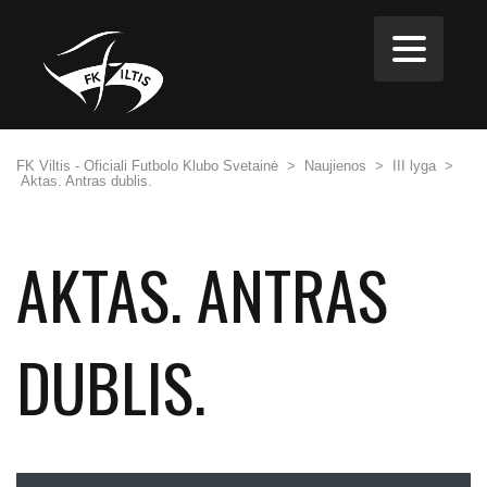
FK Viltis - Oficiali Futbolo Klubo Svetainė
>
Naujienos
>
III lyga
>
Aktas. Antras dublis.
AKTAS. ANTRAS
DUBLIS.