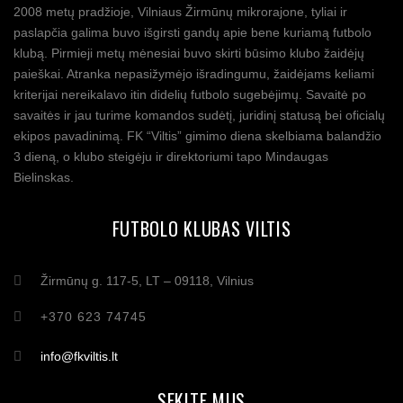
2008 metų pradžioje, Vilniaus Žirmūnų mikrorajone, tyliai ir
paslapčia galima buvo išgirsti gandų apie bene kuriamą futbolo
klubą. Pirmieji metų mėnesiai buvo skirti būsimo klubo žaidėjų
paieškai. Atranka nepasižymėjo išradingumu, žaidėjams keliami
kriterijai nereikalavo itin didelių futbolo sugebėjimų. Savaitė po
savaitės ir jau turime komandos sudėtį, juridinį statusą bei oficialų
ekipos pavadinimą. FK “Viltis” gimimo diena skelbiama balandžio
3 dieną, o klubo steigėju ir direktoriumi tapo Mindaugas
Bielinskas.
FUTBOLO KLUBAS VILTIS
Žirmūnų g. 117-5, LT – 09118, Vilnius
+370 623 74745
info@fkviltis.lt
SEKITE MUS