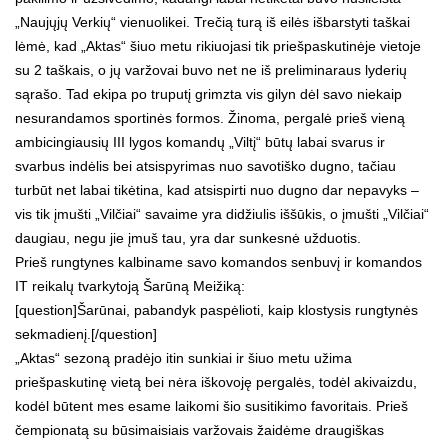
„Naujųjų Verkių“ vienuolikei. Trečią turą iš eilės išbarstyti taškai
lėmė, kad „Aktas“ šiuo metu rikiuojasi tik priešpaskutinėje vietoje
su 2 taškais, o jų varžovai buvo net ne iš preliminaraus lyderių
sąrašo. Tad ekipa po truputį grimzta vis gilyn dėl savo niekaip
nesurandamos sportinės formos. Žinoma, pergalė prieš vieną
ambicingiausių III lygos komandų „Viltį“ būtų labai svarus ir
svarbus indėlis bei atsispyrimas nuo savotiško dugno, tačiau
turbūt net labai tikėtina, kad atsispirti nuo dugno dar nepavyks –
vis tik įmušti „Vilčiai“ savaime yra didžiulis iššūkis, o įmušti „Vilčiai“
daugiau, negu jie įmuš tau, yra dar sunkesnė užduotis.
Prieš rungtynes kalbiname savo komandos senbuvį ir komandos
IT reikalų tvarkytoją Šarūną Meižiką:
[question]Šarūnai, pabandyk paspėlioti, kaip klostysis rungtynės
sekmadienį.[/question]
„Aktas“ sezoną pradėjo itin sunkiai ir šiuo metu užima
priešpaskutinę vietą bei nėra iškovoję pergalės, todėl akivaizdu,
kodėl būtent mes esame laikomi šio susitikimo favoritais. Prieš
čempionatą su būsimaisiais varžovais žaidėme draugiškas