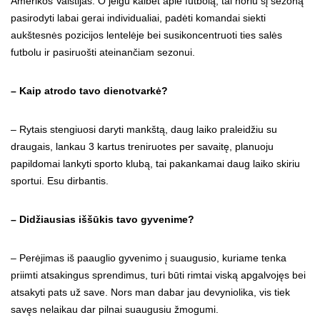
Amerikos Valstijas. O jeigu kalbėt apie futbolą, tai noriu šį sezoną
pasirodyti labai gerai individualiai, padėti komandai siekti
aukštesnės pozicijos lentelėje bei susikoncentruoti ties salės
futbolu ir pasiruošti ateinančiam sezonui.
– Kaip atrodo tavo dienotvarkė?
– Rytais stengiuosi daryti mankštą, daug laiko praleidžiu su
draugais, lankau 3 kartus treniruotes per savaitę, planuoju
papildomai lankyti sporto klubą, tai pakankamai daug laiko skiriu
sportui. Esu dirbantis.
– Didžiausias iššūkis tavo gyvenime?
– Perėjimas iš paauglio gyvenimo į suaugusio, kuriame tenka
priimti atsakingus sprendimus, turi būti rimtai viską apgalvojęs bei
atsakyti pats už save. Nors man dabar jau devyniolika, vis tiek
savęs nelaikau dar pilnai suaugusiu žmogumi.