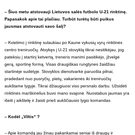
– Šiuo metu atstovauji Lietuvos salės futbolo U-21 rinktinę.
Papasakok apie tai plačiau. Turbūt turėtų būti puikus
jausmas atstovauti savo šalį?
– Kvietimo į rinktinę sulaukiau po Kaune vykusių vyrų rinktinės
centro treniruočių. Atvykęs į U-21 stovyklą tikrai nesitikėjau, jog
pateksiu į startinį ketvertą, treneris manimi pasitikėjo, įžvelgė
gerą, sportinę formą. Visas draugiškas rungtynes žaidžiau
startinėje sudėtyje. Stovyklos dienotvarkė paruošta pilnai,
pradedant nuo pusryčių, pietų, vakarienės iki treniruočių
aukštame lygyje. Tikrai džiaugiuosi viso persnalo darbu. Užsidėti
rinktinės marškinėlius buvo mano svajonė. Nuostabus jaumas yra
išeiti į aikštelę ir žaisti prieš aukščiausio lygio komandas.
– Kodėl „Viltis“ ?
– Apie komandą jau žinau pakankamai seniai iš draugų ir