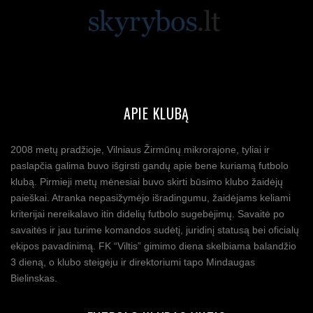
APIE KLUBĄ
2008 metų pradžioje, Vilniaus Žirmūnų mikrorajone, tyliai ir
paslapčia galima buvo išgirsti gandų apie bene kuriamą futbolo
klubą. Pirmieji metų mėnesiai buvo skirti būsimo klubo žaidėjų
paieškai. Atranka nepasižymėjo išradingumu, žaidėjams keliami
kriterijai nereikalavo itin didelių futbolo sugebėjimų. Savaitė po
savaitės ir jau turime komandos sudėtį, juridinį statusą bei oficialų
ekipos pavadinimą. FK “Viltis” gimimo diena skelbiama balandžio
3 dieną, o klubo steigėju ir direktoriumi tapo Mindaugas
Bielinskas.