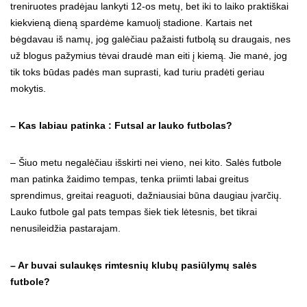
treniruotes pradėjau lankyti 12-os metų, bet iki to laiko praktiškai
kiekvieną dieną spardėme kamuolį stadione. Kartais net
bėgdavau iš namų, jog galėčiau pažaisti futbolą su draugais, nes
už blogus pažymius tėvai draudė man eiti į kiemą. Jie manė, jog
tik toks būdas padės man suprasti, kad turiu pradėti geriau
mokytis.
– Kas labiau patinka : Futsal ar lauko futbolas?
– Šiuo metu negalėčiau išskirti nei vieno, nei kito. Salės futbole
man patinka žaidimo tempas, tenka priimti labai greitus
sprendimus, greitai reaguoti, dažniausiai būna daugiau įvarčių.
Lauko futbole gal pats tempas šiek tiek lėtesnis, bet tikrai
nenusileidžia pastarajam.
– Ar buvai sulaukęs rimtesnių klubų pasiūlymų salės
futbole?