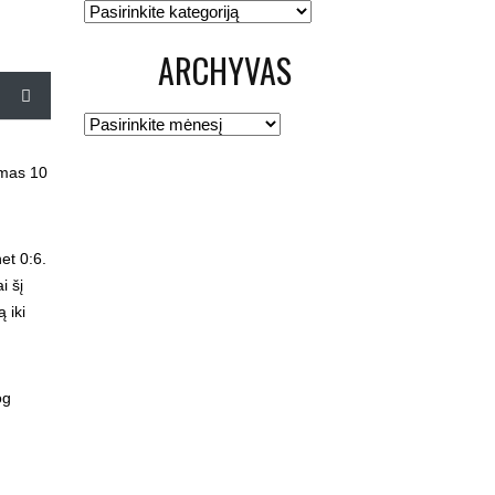
Kategorijos
ARCHYVAS
Archyvas
rmas 10
et 0:6.
i šį
 iki
og
FUTBOLO KLUBAS VILTIS
Žirmūnų g. 117-5, LT – 09118, Vilnius