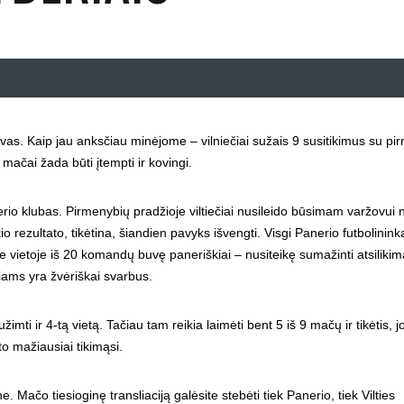
ovas. Kaip jau anksčiau minėjome – vilniečiai sužais 9 susitikimus su pi
 mačai žada būti įtempti ir kovingi.
erio klubas. Pirmenybių pradžioje viltiečiai nusileido būsimam varžovui n
 rezultato, tikėtina, šiandien pavyks išvengti. Visgi Panerio futbolininka
e vietoje iš 20 komandų buvę paneriškiai – nusiteikę sumažinti atsilikimą
iams yra žvėriškai svarbus.
mti ir 4-tą vietą. Tačiau tam reikia laimėti bent 5 iš 9 mačų ir tikėtis, j
APIE KLUBĄ
to mažiausiai tikimąsi.
2008 metų pradžioje, Vilniaus Žirmūnų mikrorajone,
. Mačo tiesioginę transliaciją galėsite stebėti tiek Panerio, tiek Vilties