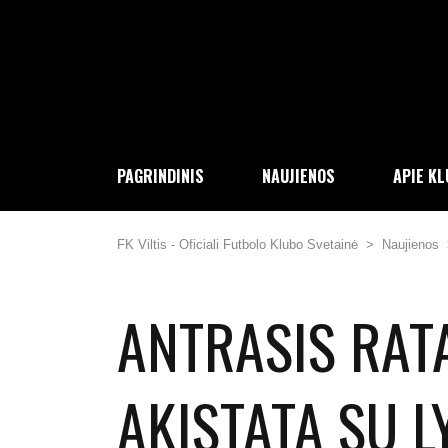
PAGRINDINIS
NAUJIENOS
APIE K
FK Viltis - Oficiali Futbolo Klubo Svetainė
>
Naujienos
ANTRASIS RAT
AKISTATA SU L