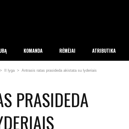
LUBĄ
KOMANDA
RĖMĖJAI
ATRIBUTIKA
>
II lyga
>
Antrasis ratas prasideda akistata su lyderiais
AS PRASIDEDA
YDERIAIS