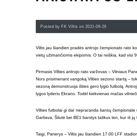
Posted by FK Viltis on 2021-08-29
Viltis jau šiandien pradės antrojo čempionato rato k
vietų užimančiomis ekipomis. O tai reiškia, kad visi 9
Pirmasis Vilties antrojo rato varžovas – Vilniaus Pan
Nors prisimenant vangoką Vilties sezono startą – tokio
sezoną demonstruoja išties gero lygio futbolą. Antroj
lygos lyderio Ekrano. Todėl kiekvienas mačas vilnieč
Vilties futbolai gi dar nepraranda šansų čempionate uži
Garliava, Šilutė bei BE1 barstys taškus ten, kur iš jų 
Taigi, Panerys – Viltis jau šiandien 17:00 LFF stadione