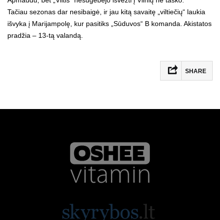
Tačiau sezonas dar nesibaigė, ir jau kitą savaitę „viltiečių“ laukia
išvyka į Marijampolę, kur pasitiks „Sūduvos“ B komanda. Akistatos
pradžia – 13-tą valandą.
SHARE