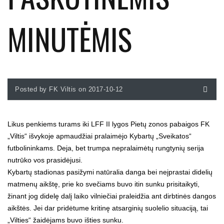
MINUTĖMIS
Posted by FK Viltis on 2017-10-12
Likus penkiems turams iki LFF II lygos Pietų zonos pabaigos FK
„Viltis“ išvykoje apmaudžiai pralaimėjo Kybartų „Sveikatos“
futbolininkams. Deja, bet trumpa nepralaimėtų rungtynių serija
nutrūko vos prasidėjusi.
Kybartų stadionas pasižymi natūralia danga bei neįprastai didelių
matmenų aikštę, prie ko svečiams buvo itin sunku prisitaikyti,
žinant jog didelę dalį laiko vilniečiai praleidžia ant dirbtinės dangos
aikštės. Jei dar pridėtume kritinę atsarginių suolelio situaciją, tai
„Vilties“ žaidėjams buvo išties sunku.