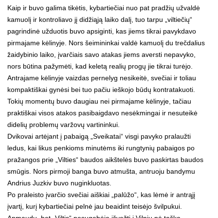
Kaip ir buvo galima tikėtis, kybartiečiai nuo pat pradžių užvaldė
kamuolį ir kontroliavo jį didžiąją laiko dalį, tuo tarpu „viltiečių“
pagrindinė užduotis buvo apsiginti, kas jiems tikrai pavykdavo
pirmajame kėlinyje. Nors šeimininkai valdė kamuolį du trečdalius
žaidybinio laiko, įvarčiais savo atakas jiems aversti nepavyko,
nors būtina pažymėti, kad keletą realių progų jie tikrai turėjo.
Antrajame kėlinyje vaizdas pernelyg nesikeitė, svečiai ir toliau
kompaktiškai gynėsi bei tuo pačiu ieškojo būdų kontratakuoti.
Tokių momentų buvo daugiau nei pirmajame kėlinyje, tačiau
praktiškai visos atakos pasibaigdavo nesėkmingai ir nesuteikė
didelių problemų varžovų vartininkui.
Dvikovai artėjant į pabaigą „Sveikatai“ visgi pavyko pralaužti
ledus, kai likus penkioms minutėms iki rungtynių pabaigos po
pražangos prie „Vilties“ baudos aikštelės buvo paskirtas baudos
smūgis. Nors pirmoji banga buvo atmušta, antruoju bandymu
Andrius Juzkiv buvo nuginkluotas.
Po praleisto įvarčio svečiai aiškiai „palūžo“, kas lėmė ir antrąjį
įvartį, kurį kybartiečiai pelnė jau beaidint teisėjo švilpukui.
Apmaudu, bet „Viltis“ nesugebėjo išvežti į Vilnių nė taško.