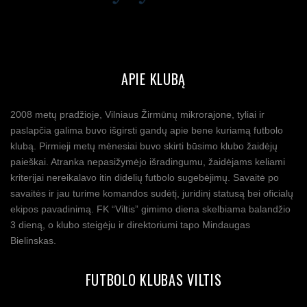
APIE KLUBĄ
2008 metų pradžioje, Vilniaus Žirmūnų mikrorajone, tyliai ir
paslapčia galima buvo išgirsti gandų apie bene kuriamą futbolo
klubą. Pirmieji metų mėnesiai buvo skirti būsimo klubo žaidėjų
paieškai. Atranka nepasižymėjo išradingumu, žaidėjams keliami
kriterijai nereikalavo itin didelių futbolo sugebėjimų. Savaitė po
savaitės ir jau turime komandos sudėtį, juridinį statusą bei oficialų
ekipos pavadinimą. FK “Viltis” gimimo diena skelbiama balandžio
3 dieną, o klubo steigėju ir direktoriumi tapo Mindaugas
Bielinskas.
FUTBOLO KLUBAS VILTIS