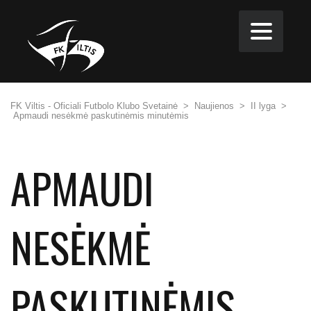
FK Viltis - Oficiali Futbolo Klubo Svetainė
>
Naujienos
>
II lyga
>
Apmaudi nesėkmė paskutinėmis minutėmis
APMAUDI
NESĖKMĖ
PASKUTINĖMIS