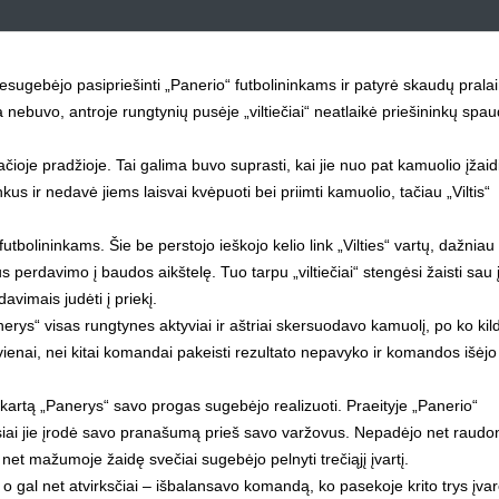
nesugebėjo pasipriešinti „Panerio“ futbolininkams ir patyrė skaudų pral
 nebuvo, antroje rungtynių pusėje „viltiečiai“ neatlaikė priešininkų spau
čioje pradžioje. Tai galima buvo suprasti, kai jie nuo pat kamuolio įžai
nkus ir nedavė jiems laisvai kvėpuoti bei priimti kamuolio, tačiau „Viltis“
futbolininkams. Šie be perstojo ieškojo kelio link „Vilties“ vartų, dažniau
aus perdavimo į baudos aikštelę. Tuo tarpu „viltiečiai“ stengėsi žaisti sau 
avimais judėti į priekį.
anerys“ visas rungtynes aktyviai ir aštriai skersuodavo kamuolį, po ko ki
enai, nei kitai komandai pakeisti rezultato nepavyko ir komandos išėjo 
 kartą „Panerys“ savo progas sugebėjo realizuoti. Praeityje „Panerio“
ausiai jie įrodė savo pranašumą prieš savo varžovus. Nepadėjo net raudo
 net mažumoje žaidę svečiai sugebėjo pelnyti trečiąjį įvartį.
 o gal net atvirksčiai – išbalansavo komandą, ko pasekoje krito trys įvarč