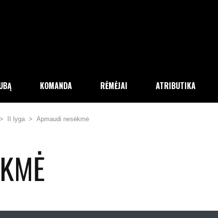
LUBĄ
KOMANDA
RĖMĖJAI
ATRIBUTIKA
>
II lyga
>
Apmaudi nesėkmė
ĖKMĖ