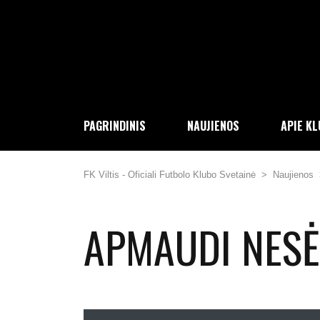
PAGRINDINIS
NAUJIENOS
APIE K
FK Viltis - Oficiali Futbolo Klubo Svetainė
>
Naujienos
APMAUDI NES