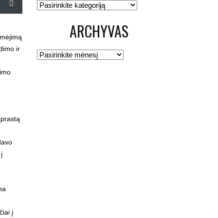
Kategorijos
ARCHYVAS
aimėjimą
dimo ir
Archyvas
dimo
įprastą
ldavo
į
na
iai į