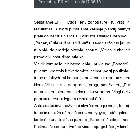
Posted by FK Viltis on 2017-06-10
Šeštajame LFF II lygos Pietų zonos ture FK „Viltis“ 
rezultatu 0:3. Nors pirmajame kėlinyje įvarčių pelnyta
praleido net tris įvarčius, į kuriuos atsakyta nebuvo.
„Panerys“ siekė išmušti iš vėžių savo varžovus jau pa
nuo vidurio pradėjo aktyviai spausti „Vilties“ futbolini
pirmalaikį spaudimą atlaikė.
Vis tik kamuolio iniciatyva labiau priklausė „Panerio“ 
puldami kraštais ir tikėdamiesi pelnyti įvartį po tiksl
futbolą, laikydami kamuolį ant žemės ir trumpais perd
Nors „Viltis“ turėjo porą realių progų pasižymėti, „P
nemaži nemalonumai šeimininkų vartams. Visgi nei vi
pertrauką esant lygiam rezultatui 0:0.
Antrasis kėlinys nežymiai skyrėsi nuo pirmojo, bet šį
futbolininkai žaidė aukštesniame lygyje, todėl gali
kortelė, kurią teisėjas parodė „Panerio“ žaidėjui, nes
Keitimai šiose rungtynėse visai nepagelbėjo „Vilčiai“,