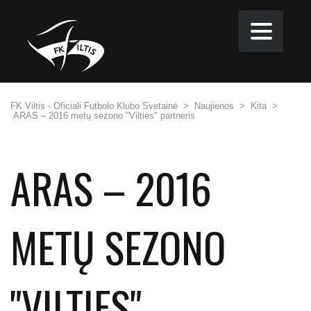
FK Viltis - Oficiali Futbolo Klubo Svetainė
>
Naujienos
>
Kita
>
ARAS – 2016 metų sezono "Vilties" partneris
ARAS – 2016
METŲ SEZONO
"VILTIES"