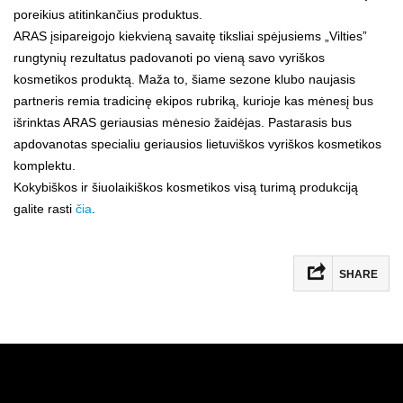
poreikius atitinkančius produktus.
ARAS įsipareigojo kiekvieną savaitę tiksliai spėjusiems „Vilties”
rungtynių rezultatus padovanoti po vieną savo vyriškos
kosmetikos produktą. Maža to, šiame sezone klubo naujasis
partneris remia tradicinę ekipos rubriką, kurioje kas mėnesį bus
išrinktas ARAS geriausias mėnesio žaidėjas. Pastarasis bus
apdovanotas specialiu geriausios lietuviškos vyriškos kosmetikos
komplektu.
Kokybiškos ir šiuolaikiškos kosmetikos visą turimą produkciją
galite rasti
čia
.
SHARE