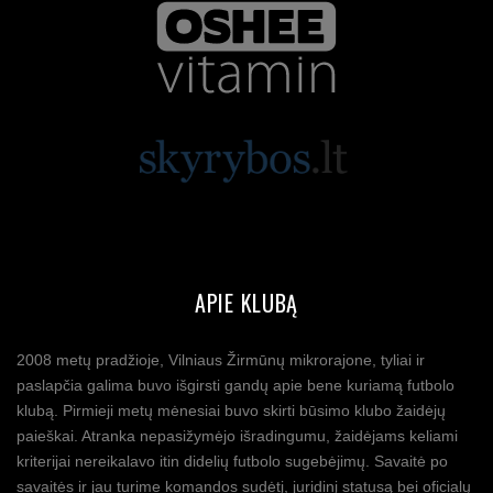
APIE KLUBĄ
2008 metų pradžioje, Vilniaus Žirmūnų mikrorajone, tyliai ir
paslapčia galima buvo išgirsti gandų apie bene kuriamą futbolo
klubą. Pirmieji metų mėnesiai buvo skirti būsimo klubo žaidėjų
paieškai. Atranka nepasižymėjo išradingumu, žaidėjams keliami
kriterijai nereikalavo itin didelių futbolo sugebėjimų. Savaitė po
savaitės ir jau turime komandos sudėtį, juridinį statusą bei oficialų