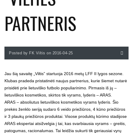
PARTNERIS
Posted by FK Viltis on 2016-04-25
Jau šią savaitę „Viltis” startuoja 2016 metų LFF II lygos sezone.
Klubas pradeda pristatinėti naujus partnerius, kurie šiemet nutarė
prisidėti prie lietuviško futbolo populiarinimo. Pirmasis iš jų –
lietuviškos kosmetikos, skirtos tik vyrams, lyderis – ARAS.
ARAS – absoliutus lietuviškos kosmetikos vyrams lyderis. Šio
prekės ženklo seriją sudaro 6 veido priežiūros, 4 kūno priežiūros
ir 3 plaukų priežiūros produktai. Visose produktų kūrimo stadijose
ARAS ekspertai atsižvelgia į tai, kas svarbiausia vyrams – greitis,
patogumas, racionalumas. Tai leidžia sukurti tik geriausiai vyrų