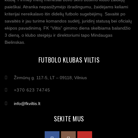
paieškai. Atranka nepasižymėjo išradingumu, žaidėjams keliami
kriterijai nereikalavo itin didelių futbolo sugebėjimų. Savaitė po
savaitės ir jau turime komandos sudėtį, juridinį statusą bei oficialų
ekipos pavadinimą. FK “Viltis” gimimo diena skelbiama balandžio
3 dieną, o klubo steigėju ir direktoriumi tapo Mindaugas
Bielinskas.
FUTBOLO KLUBAS VILTIS
Žirmūnų g. 117-5, LT – 09118, Vilnius
+370 623 74745
info@fkviltis.lt
SEKITE MUS