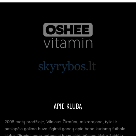
APIE KLUBĄ
2008 metų pradžioje, Vilniaus Žirmūnų mikrorajone, tyliai ir
paslapčia galima buvo išgirsti gandų apie bene kuriamą futbolo
klubą. Pirmieji metų mėnesiai buvo skirti būsimo klubo žaidėjų