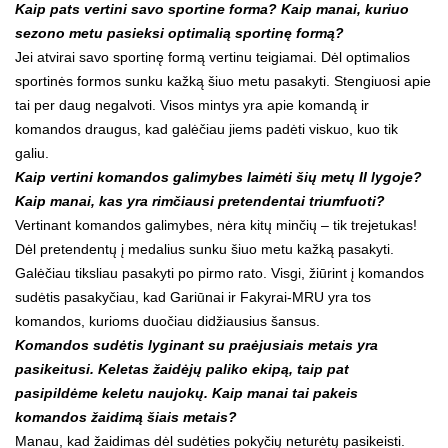
Kaip pats vertini savo sportine forma? Kaip manai, kuriuo
sezono metu pasieksi optimalią sportinę formą?
Jei atvirai savo sportinę formą vertinu teigiamai. Dėl optimalios
sportinės formos sunku kažką šiuo metu pasakyti. Stengiuosi apie
tai per daug negalvoti. Visos mintys yra apie komandą ir
komandos draugus, kad galėčiau jiems padėti viskuo, kuo tik
galiu.
Kaip vertini komandos galimybes laimėti šių metų II lygoje?
Kaip manai, kas yra rimčiausi pretendentai triumfuoti?
Vertinant komandos galimybes, nėra kitų minčių – tik trejetukas!
Dėl pretendentų į medalius sunku šiuo metu kažką pasakyti.
Galėčiau tiksliau pasakyti po pirmo rato. Visgi, žiūrint į komandos
sudėtis pasakyčiau, kad Gariūnai ir Fakyrai-MRU yra tos
komandos, kurioms duočiau didžiausius šansus.
Komandos sudėtis lyginant su praėjusiais metais yra
pasikeitusi. Keletas žaidėjų paliko ekipą, taip pat
pasipildėme keletu naujokų. Kaip manai tai pakeis
komandos žaidimą šiais metais?
Manau, kad žaidimas dėl sudėties pokyčių neturėtų pasikeisti.