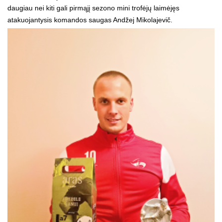
daugiau nei kiti gali pirmąjį sezono mini trofėjų laimėjęs
atakuojantysis komandos saugas Andžej Mikolajevič.