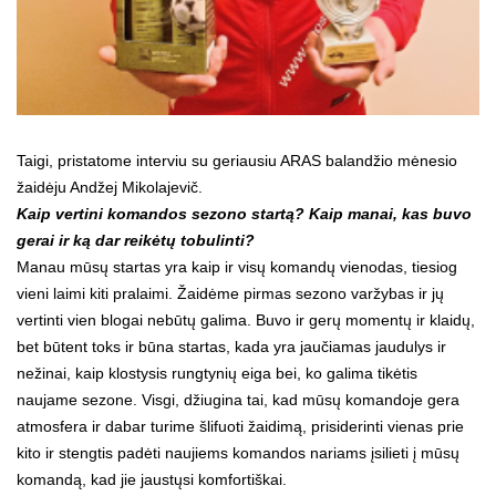
Taigi, pristatome interviu su geriausiu ARAS balandžio mėnesio
žaidėju Andžej Mikolajevič.
Kaip vertini komandos sezono startą? Kaip manai, kas buvo
gerai ir ką dar reikėtų tobulinti?
Manau mūsų startas yra kaip ir visų komandų vienodas, tiesiog
vieni laimi kiti pralaimi. Žaidėme pirmas sezono varžybas ir jų
vertinti vien blogai nebūtų galima. Buvo ir gerų momentų ir klaidų,
bet būtent toks ir būna startas, kada yra jaučiamas jaudulys ir
nežinai, kaip klostysis rungtynių eiga bei, ko galima tikėtis
naujame sezone. Visgi, džiugina tai, kad mūsų komandoje gera
atmosfera ir dabar turime šlifuoti žaidimą, prisiderinti vienas prie
kito ir stengtis padėti naujiems komandos nariams įsilieti į mūsų
komandą, kad jie jaustųsi komfortiškai.