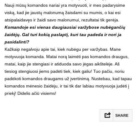
Nauji mūsų komandos nariai yra motyvuoti, ir mes padarysime
viską, kad jie jaustų malonumą žaisdami su mumis, o kai esi
atsipalaidavęs ir žaidi savo malonumui, rezultatai tik gerėja.
Komandoje esi vienas daugiausiai varžybose nubėgančių
žaidėjų. Gal turi kokią paslaptį, kuri tau padeda ir nori ja
pasidalinti?
Kažkaip negalvoju apie tai, kiek nubėgu per varžybas. Mane
motyvuoja komanda. Matai norą laimėti pas komandos draugus,
matai, kaip jie stengiasi ir atiduoda savo jėgas aikštelėje. Aš
tiesiog stengiuosi jiems padėti tiek, kiek galiu! Tuo pačiu, noriu
padėkoti komandos draugams už įvertinimą. Nustebau, kad tapau
komandos mėnesio žaidėju, ir tai tik dar labiau motyvuoja judėti į
priekį! Didelis ačiū visiems!
SHARE