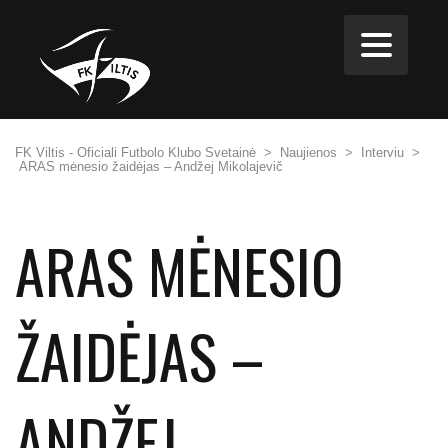
FK Viltis - Oficiali Futbolo Klubo Svetainė
>
Naujienos
>
Interviu
>
ARAS mėnesio žaidėjas – Andžej Mikolajevič
ARAS MĖNESIO
ŽAIDĖJAS –
ANDŽEJ