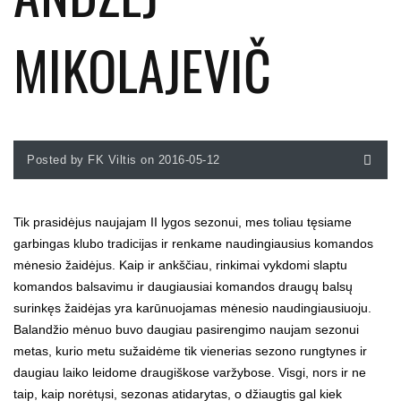
MIKOLAJEVIČ
Posted by FK Viltis on 2016-05-12
Tik prasidėjus naujajam II lygos sezonui, mes toliau tęsiame
garbingas klubo tradicijas ir renkame naudingiausius komandos
mėnesio žaidėjus. Kaip ir ankščiau, rinkimai vykdomi slaptu
komandos balsavimu ir daugiausiai komandos draugų balsų
surinkęs žaidėjas yra karūnuojamas mėnesio naudingiausiuoju.
Balandžio mėnuo buvo daugiau pasirengimo naujam sezonui
metas, kurio metu sužaidėme tik vienerias sezono rungtynes ir
daugiau laiko leidome draugiškose varžybose. Visgi, nors ir ne
taip, kaip norėtųsi, sezonas atidarytas, o džiaugtis gal kiek