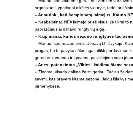
– Manau, kad žaidėme gerai, nei vieniem varžovam 
organizuoti, ypatingai aikštės viduryje, todėl priešin
– Ar sutinki, kad čempionatą laimėjusi Kauno N
– Neabejotinai. NFA laimėjo prieš visus, jie tikrai t
paprasčiausiai diktavo rungtynių eigą.
– Kaip manai, kurios sezono rungtynės tau asme
– Manau, kad mačas prieš „Jonavą B“ išvykoje. Kaip vi
progas, be to pavyko sėkmingai atlikti perdavimus 
geresne komanda ir įgavome pasitikėjimo savo jėgo
– Ar esi patenkintas „Vilties“ žaidimu šiame sez
– Žinoma, visada galima žaisti geriau. Tačiau žaidė
savimi, kas pravers kitame sezone. Jeigu išlaikysime r
pirmenybėse.