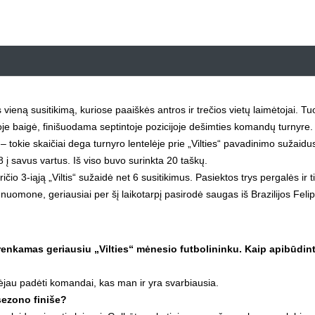
os vieną susitikimą, kuriose paaiškės antros ir trečios vietų laimėtojai. T
noje baigė, finišuodama septintoje pozicijoje dešimties komandų turnyre.
– tokie skaičiai dega turnyro lentelėje prie „Vilties“ pavadinimo sužaidu
 į savus vartus. Iš viso buvo surinkta 20 taškų.
ičio 3-iąją „Viltis“ sužaidė net 6 susitikimus. Pasiektos trys pergalės ir t
uomone, geriausiai per šį laikotarpį pasirodė saugas iš Brazilijos Feli
šrenkamas geriausiu „Vilties“ mėnesio futbolininku. Kaip apibūdin
ėjau padėti komandai, kas man ir yra svarbiausia.
sezono finiše?