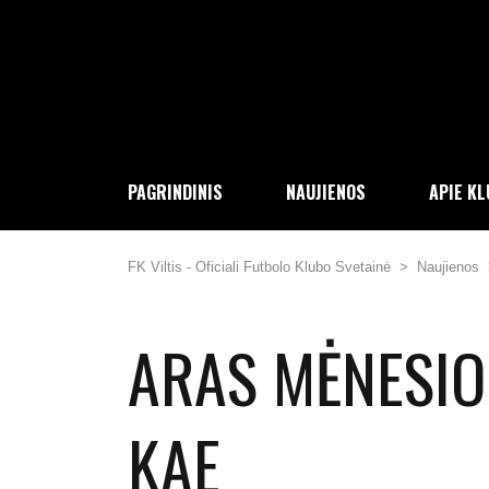
PAGRINDINIS
NAUJIENOS
APIE K
FK Viltis - Oficiali Futbolo Klubo Svetainė
>
Naujienos
ARAS MĖNESIO 
KAE