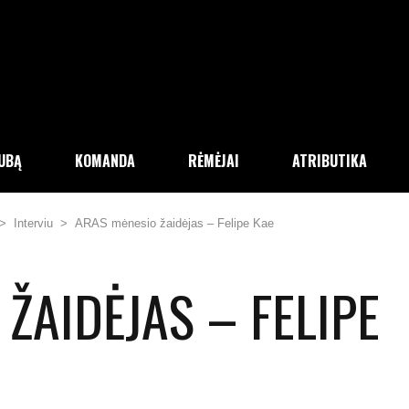
LUBĄ
KOMANDA
RĖMĖJAI
ATRIBUTIKA
>
Interviu
>
ARAS mėnesio žaidėjas – Felipe Kae
ŽAIDĖJAS – FELIPE