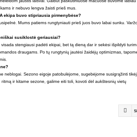
neleidom jaustis laisvai. Galbūt paskutiniuose mačuose buvome labiau
inkams ir nebuvo lengva žaisti prieš mus.
FA ekipa buvo stipriausia pirmenybėse?
o nusipelnė. Mums patiems rungtyniauti prieš juos buvo labai sunku. Varž
niškai susiklostė geriausiai?
sada stengiausi padėti ekipai, bet tą dieną dar ir sekėsi išpildyti turi
komandos draugams. Po tų rungtynių jautėsi žaidėjų optimizmas, tapom
mis.
APIE KLUBĄ
one?
me neblogai. Sezono eigoje patobulėjome, sugebėjome susigrąžinti tikė
2008 metų pradžioje, Vilniaus Žirmūnų mikrorajone,
itmą ir kitame sezone, galime eiti toli, kovoti dėl aukštesnių vietų
tyliai ir paslapčia galima buvo išgirsti gandų apie bene
kuriamą futbolo klubą. Pirmieji metų mėnesiai buvo
skirti būsimo klubo žaidėjų paieškai. Atranka
nepasižymėjo išradingumu, žaidėjams keliami kriterijai
S
nereikalavo itin didelių futbolo sugebėjimų. Savaitė po
savaitės ir jau turime komandos sudėtį, juridinį statusą
bei oficialų ekipos pavadinimą. FK “Viltis” gimimo diena
skelbiama balandžio 3 dieną, o klubo steigėju ir