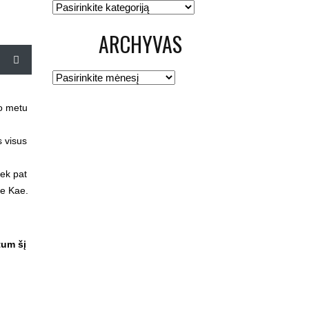
Kategorijos
ARCHYVAS
Archyvas
uo metu
s visus
iek pat
pe Kae.
tum šį