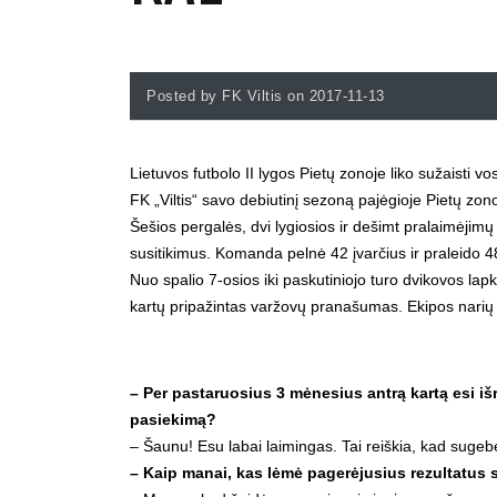
Posted by FK Viltis on 2017-11-13
Lietuvos futbolo II lygos Pietų zonoje liko sužaisti v
FK „Viltis“ savo debiutinį sezoną pajėgioje Pietų zo
Šešios pergalės, dvi lygiosios ir dešimt pralaimėjimų 
susitikimus. Komanda pelnė 42 įvarčius ir praleido 48
Nuo spalio 7-osios iki paskutiniojo turo dvikovos lapkr
kartų pripažintas varžovų pranašumas. Ekipos narių n
– Per pastaruosius 3 mėnesius antrą kartą esi i
pasiekimą?
– Šaunu! Esu labai laimingas. Tai reiškia, kad sugeb
– Kaip manai, kas lėmė pagerėjusius rezultatus 